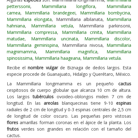
petterssonii
,
Mammillaria longiflora
,
Mammillaria
Carencias
carnea
,
Mammillaria brandegeei
,
Mammillaria bombycina
,
Mammillaria elongata
, Mammillaria albilanata,
Mammillaria
Fotos
hahniana
,
Mammillaria vetula
, Mammillaria parkinsonii,
Flores y Plantas
Mammillaria compressa
,
Mammillaria crinita
,
Mammillaria
matudae
,
Mammillaria uncinata
,
Mammillaria discolor
,
Árboles y Palmeras
Mammillaria geminispina
, Mammillaria nivosa,
Mammillaria
magnimamma
,
Mammillaria magnifica
,
Mammillaria
Arbustos y Trepadoras
spinosissima
,
Mammillaria haageana
,
Mammillaria vetula
.
Cactus y Suculentas
Recibe el
nombre vulgar
de Biznaga de dedos largos. Esta
especie procede de Guanajuato, Hidalgo y Querétaro, México.
La Mammillaria longimamma es un pequeño
cactus
cespitosos de cuerpo globular que alcanza 10 cm de altura.
Los largos
tubérculos
ovoideo-oblongos miden 7 cm de
longitud. En las
areolas
blanquecinas tiene 9-10
espinas
radiales de 2 cm de longitud y 0-3 espinas centrales de 2,5 cm
de longitud de color oscuro. Las pequeñas pero vistosas
flores
amarillas forman coronas en el ápice de la planta. Los
frutos
verdes son grandes en relación con el tamaño del
cactus.