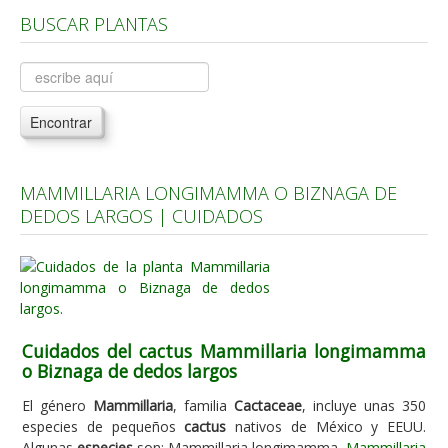
BUSCAR PLANTAS
Árboles, Cicas y Palmeras de la G a la Z
Plantas Anuales y Perennes
Plantas Bulbosas y Acuáticas
Encontrar
Plantas de Interior
Plantas Trepadoras
MAMMILLARIA LONGIMAMMA O BIZNAGA DE
Plantas Aromáticas y de Huerto
DEDOS LARGOS | CUIDADOS
Plantas Carnívoras y Orquídeas
Consejos
Hemisferio Norte
Hemisferio Sur
Cuidados del cactus Mammillaria longimamma
o Biznaga de dedos largos
Enfermedades
El género
Mammillaria
, familia
Cactaceae
, incluye unas 350
Animales
especies de pequeños
cactus
nativos de México y EEUU.
Hongos
Algunas
especies
son: Mammillaria longimamma,
Mammillaria