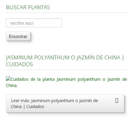
BUSCAR PLANTAS
Árboles, Cicas y Palmeras de la G a la Z
Plantas Anuales y Perennes
Plantas Bulbosas y Acuáticas
Encontrar
Plantas de Interior
Plantas Trepadoras
JASMINUM POLYANTHUM O JAZMÍN DE CHINA |
Plantas Aromáticas y de Huerto
CUIDADOS
Plantas Carnívoras y Orquídeas
Consejos
Hemisferio Norte
Leer más: Jasminum polyanthum o Jazmín de
Hemisferio Sur
China | Cuidados
Enfermedades
Animales
Hongos