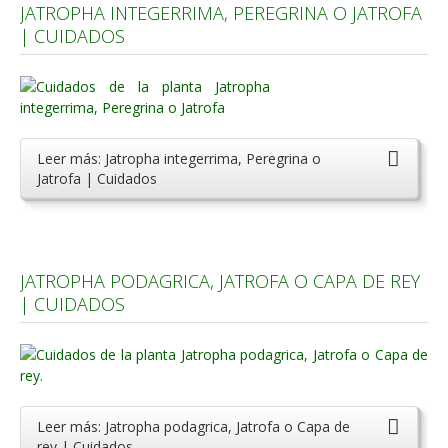
JATROPHA INTEGERRIMA, PEREGRINA O JATROFA
Carencias
| CUIDADOS
Fotos
Flores y Plantas
Árboles y Palmeras
Leer más: Jatropha integerrima, Peregrina o
Arbustos y Trepadoras
Jatrofa | Cuidados
Cactus y Suculentas
JATROPHA PODAGRICA, JATROFA O CAPA DE REY
| CUIDADOS
Leer más: Jatropha podagrica, Jatrofa o Capa de
rey | Cuidados