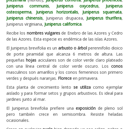
Juniperus communis
,
Juniperus oxycedrus
,
Juniperus
Carencias
osteosperma
,
Juniperus horizontalis
,
Juniperus squamata
,
Juniperus chinensis
, Juniperus drupacea,
Juniperus thurifera
,
Fotos
Juniperus virginiana,
Juniperus californica
.
Flores y Plantas
Recibe los
nombres vulgares
de Enebro de las Azores y Cedro
de las Azores. Esta especie es endémica de las islas Azores.
Árboles y Palmeras
El Juniperus brevifolia es un
arbusto o árbol
perennifolio dioico
Arbustos y Trepadoras
de porte piramidal que alcanza 6 metros de altura. Las
Cactus y Suculentas
pequeñas
hojas
aciculares son de color verde claro plateado
con una línea central de color verde oscuro. Los
conos
masculinos son amarillos y los conos femeninos son primero
verdes y después naranjas.
Florece
en primavera.
Esta planta de crecimiento lento
se utiliza
como ejemplar
aislado y para formar setos y grupos arbustivos. Es ideal para
jardines junto al mar.
El Juniperus brevifolia prefiere una
exposición
de pleno sol
pero también crece en semisombra. Resiste heladas
ocasionales.