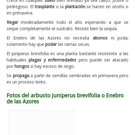
Crece en cualquier
suelo
bien drenado ya sea calizo, pobre o
pedregoso. El
trasplante
o la
plantación
se hacen en otoño o
en primavera.
Regar
moderadamente todo el año esperando a que se
seque completamente el sustrato. Resiste bien la sequía.
El Enebro de las Azores no necesita
abonos
ni poda;
solamente hay que
podar
las ramas secas.
El Juniperus brevifolia es una planta bastante resistente a las
habituales
plagas y enfermedades
pero puede ser atacado
por
hongos
si hay exceso de riego.
Se
propaga
a partir de semillas sembradas en primavera pero
es un proceso lento.
Fotos del arbusto Juniperus brevifolia o Enebro
de las Azores