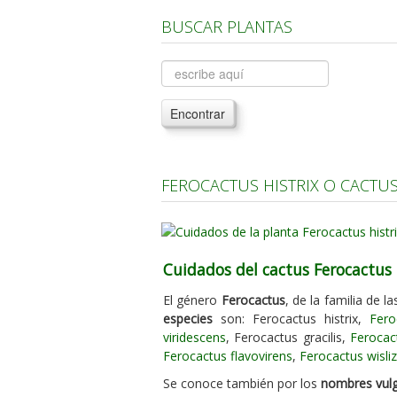
BUSCAR PLANTAS
Encontrar
FEROCACTUS HISTRIX O CACTUS
Cuidados del cactus Ferocactus h
El género
Ferocactus
, de la familia de l
especies
son: Ferocactus histrix,
Fero
viridescens
, Ferocactus gracilis,
Ferocac
Ferocactus flavovirens
,
Ferocactus wisliz
Se conoce también por los
nombres vul