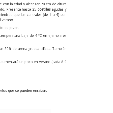
e con la edad y alcanzar 70 cm de altura
ado. Presenta hasta 25
costillas
agudas y
entras que las centrales (de 1 a 4) son
l verano.
do es joven.
 temperatura baje de 4 ºC en ejemplares
un 50% de arena gruesa silícea. También
 aumentará un poco en verano (cada 8-9
elos que se pueden enraizar.