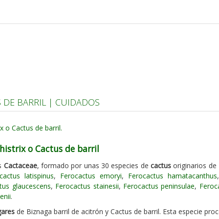
 DE BARRIL | CUIDADOS
istrix o Cactus de barril
as
Cactaceae
, formado por unas 30 especies de
cactus
originarios de
cactus latispinus
,
Ferocactus emoryi
,
Ferocactus hamatacanthus
tus glaucescens
,
Ferocactus stainesii
,
Ferocactus peninsulae
,
Feroc
enii
.
gares
de Biznaga barril de acitrón y Cactus de barril. Esta especie pro