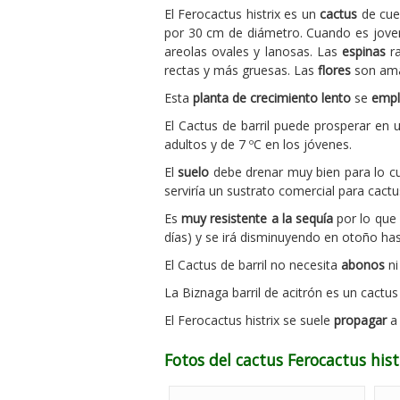
El Ferocactus histrix es un
cactus
de cuer
por 30 cm de diámetro. Cuando es joven
areolas ovales y lanosas. Las
espinas
ra
rectas y más gruesas. Las
flores
son ama
Esta
planta de crecimiento lento
se
empl
El Cactus de barril puede prosperar en
adultos y de 7 ºC en los jóvenes.
El
suelo
debe drenar muy bien para lo c
serviría un sustrato comercial para cact
Es
muy resistente a la sequía
por lo que
días) y se irá disminuyendo en otoño hast
El Cactus de barril no necesita
abonos
n
La Biznaga barril de acitrón es un cactus
El Ferocactus histrix se suele
propagar
a 
Fotos del cactus Ferocactus hist