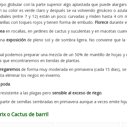
po globular con la parte superior algo aplastada que puede alargars
 su color es verde claro y después se va volviendo grisáceo o azul
diales (entre 7 y 12) están un poco curvadas y miden hasta 4 cm mi
rillas con toques rojos y tienen forma de embudo.
Florece
durante e
ea
en rocallas, en jardines de cactus y suculentas y en macetas cuan
 una
exposición
de pleno sol y de sombra ligera. No conviene que la
ual podemos preparar una mezcla de un 50% de mantillo de hojas y 
us que encontraremos en tiendas de plantas.
regaremos
de forma muy moderada en primavera (cada 15 días), se
a eliminar los riegos en invierno.
i
poda
.
 resistente a las plagas pero
sensible al exceso de riego
.
partir de semillas sembradas en primavera aunque a veces emite hiju
rix o Cactus de barril