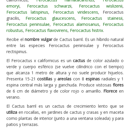
emoryi
,
Ferocactus schwarzii
,
Ferocactus wislizenii
,
Carencias
Ferocactus latispinus
,
Ferocactus viridescens
, Ferocactus
gracilis,
Ferocactus glaucescens
,
Ferocactus stainesii
,
Fotos
Ferocactus peninsulae
,
Ferocactus alamosanus
,
Ferocactus
Flores y Plantas
robustus
,
Ferocactus flavovirens
,
Ferocactus histrix
.
Recibe el
nombre vulgar
de Cactus barril. Es un híbrido natural
Árboles y Palmeras
entre las especies Ferocactus peninsulae y Ferocactus
Arbustos y Trepadoras
rectispinus.
Cactus y Suculentas
El Ferocactus x californicus es un
cactus
de color azulado o
verde y cuerpo esférico (se vuelve cilíndrico con el tiempo)
que alcanza 1 metro de altura y no suele producir hijuelos.
Presenta 15-21
costillas
y
areolas
con 8
espinas
radiales y 1
espina central más larga y ganchuda. Produce vistosas
flores
de 6 cm de diámetro y de color rojo o amarillo.
Florece
en
verano.
El Cactus barril es un cactus de crecimiento lento que se
utiliza
en rocallas, en jardines de cactus y crasas y en maceta
como plantas de interior (junto a una ventana soleada) y para
patios y terrazas.