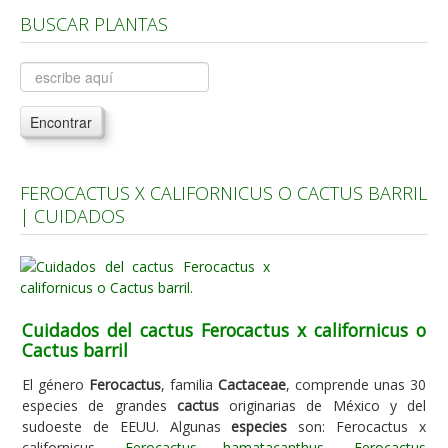
BUSCAR PLANTAS
Árboles, Cicas y Palmeras de la G a la Z
Plantas Anuales y Perennes
Plantas Bulbosas y Acuáticas
Encontrar
Plantas de Interior
Plantas Trepadoras
FEROCACTUS X CALIFORNICUS O CACTUS BARRIL
Plantas Aromáticas y de Huerto
| CUIDADOS
Plantas Carnívoras y Orquídeas
Consejos
Hemisferio Norte
Cuidados del cactus Ferocactus x californicus o
Hemisferio Sur
Cactus barril
Enfermedades
El género
Ferocactus
, familia
Cactaceae
, comprende unas 30
especies de grandes
cactus
originarias de México y del
Animales
sudoeste de EEUU. Algunas
especies
son: Ferocactus x
Hongos
californicus,
Ferocactus hamatacanthus
,
Ferocactus