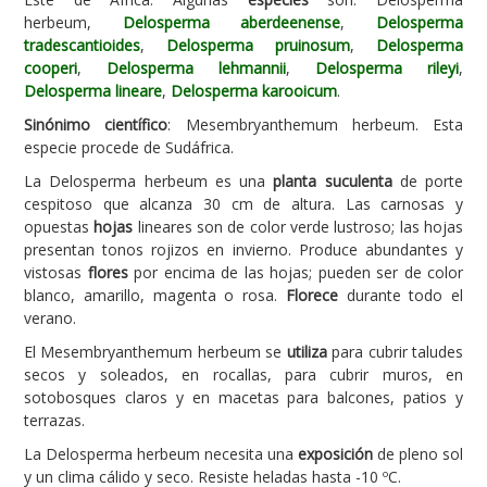
herbeum,
Delosperma aberdeenense
,
Delosperma
Carencias
tradescantioides
,
Delosperma pruinosum
,
Delosperma
cooperi
,
Delosperma lehmannii
,
Delosperma rileyi
,
Fotos
Delosperma lineare
,
Delosperma karooicum
.
Flores y Plantas
Sinónimo científico
: Mesembryanthemum herbeum. Esta
especie procede de Sudáfrica.
Árboles y Palmeras
La Delosperma herbeum es una
planta suculenta
de porte
Arbustos y Trepadoras
cespitoso que alcanza 30 cm de altura. Las carnosas y
Cactus y Suculentas
opuestas
hojas
lineares son de color verde lustroso; las hojas
presentan tonos rojizos en invierno. Produce abundantes y
vistosas
flores
por encima de las hojas; pueden ser de color
blanco, amarillo, magenta o rosa.
Florece
durante todo el
verano.
El Mesembryanthemum herbeum se
utiliza
para cubrir taludes
secos y soleados, en rocallas, para cubrir muros, en
sotobosques claros y en macetas para balcones, patios y
terrazas.
La Delosperma herbeum necesita una
exposición
de pleno sol
y un clima cálido y seco. Resiste heladas hasta -10 ºC.