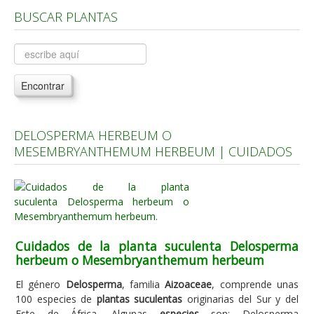
BUSCAR PLANTAS
Árboles, Cicas y Palmeras de la G a la Z
Plantas Anuales y Perennes
Plantas Bulbosas y Acuáticas
Encontrar
Plantas de Interior
Plantas Trepadoras
DELOSPERMA HERBEUM O
Plantas Aromáticas y de Huerto
MESEMBRYANTHEMUM HERBEUM | CUIDADOS
Plantas Carnívoras y Orquídeas
Consejos
Hemisferio Norte
Hemisferio Sur
Cuidados de la planta suculenta Delosperma
herbeum o Mesembryanthemum herbeum
Enfermedades
El género
Delosperma
, familia
Aizoaceae
, comprende unas
Animales
100 especies de
plantas suculentas
originarias del Sur y del
Hongos
Este de África. Algunas
especies
son: Delosperma