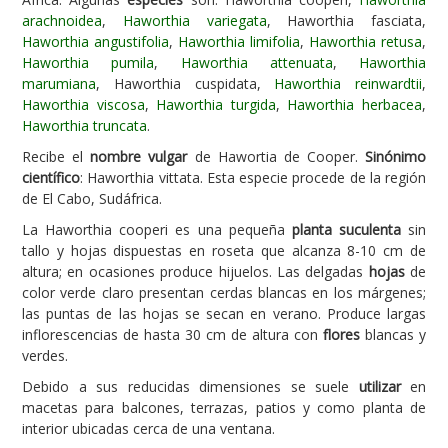
arachnoidea
,
Haworthia variegata
, Haworthia fasciata,
Carencias
Haworthia angustifolia
,
Haworthia limifolia
,
Haworthia retusa
,
Haworthia pumila
,
Haworthia attenuata
,
Haworthia
Fotos
marumiana
, Haworthia cuspidata,
Haworthia reinwardtii
,
Flores y Plantas
Haworthia viscosa
,
Haworthia turgida
,
Haworthia herbacea
,
Haworthia truncata
.
Árboles y Palmeras
Recibe el
nombre vulgar
de Hawortia de Cooper.
Sinónimo
Arbustos y Trepadoras
científico
: Haworthia vittata. Esta especie procede de la región
de El Cabo, Sudáfrica.
Cactus y Suculentas
La Haworthia cooperi es una pequeña
planta suculenta
sin
tallo y hojas dispuestas en roseta que alcanza 8-10 cm de
altura; en ocasiones produce hijuelos. Las delgadas
hojas
de
color verde claro presentan cerdas blancas en los márgenes;
las puntas de las hojas se secan en verano. Produce largas
inflorescencias de hasta 30 cm de altura con
flores
blancas y
verdes.
Debido a sus reducidas dimensiones se suele
utilizar
en
macetas para balcones, terrazas, patios y como planta de
interior ubicadas cerca de una ventana.