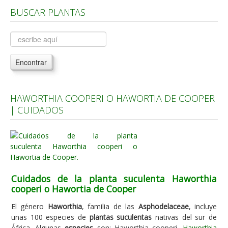
BUSCAR PLANTAS
Árboles, Cicas y Palmeras de la G a la Z
Plantas Anuales y Perennes
Plantas Bulbosas y Acuáticas
Encontrar
Plantas de Interior
Plantas Trepadoras
HAWORTHIA COOPERI O HAWORTIA DE COOPER
Plantas Aromáticas y de Huerto
| CUIDADOS
Plantas Carnívoras y Orquídeas
Consejos
Hemisferio Norte
Hemisferio Sur
Cuidados de la planta suculenta Haworthia
cooperi o Hawortia de Cooper
Enfermedades
El género
Haworthia
, familia de las
Asphodelaceae
, incluye
Animales
unas 100 especies de
plantas suculentas
nativas del sur de
Hongos
África. Algunas
especies
son: Haworthia cooperi,
Haworthia