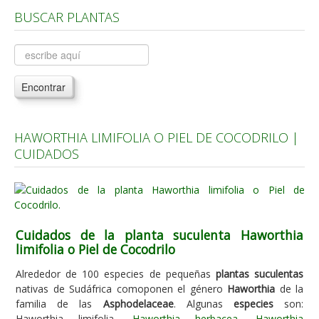
BUSCAR PLANTAS
Árboles, Cicas y Palmeras de la G a la Z
Plantas Anuales y Perennes
Plantas Bulbosas y Acuáticas
Encontrar
Plantas de Interior
Plantas Trepadoras
HAWORTHIA LIMIFOLIA O PIEL DE COCODRILO |
Plantas Aromáticas y de Huerto
CUIDADOS
Plantas Carnívoras y Orquídeas
Consejos
Hemisferio Norte
Cuidados de la planta suculenta Haworthia
Hemisferio Sur
limifolia o Piel de Cocodrilo
Enfermedades
Alrededor de 100 especies de pequeñas
plantas suculentas
nativas de Sudáfrica comoponen el género
Haworthia
de la
Animales
familia de las
Asphodelaceae
. Algunas
especies
son:
Hongos
Haworthia limifolia,
Haworthia herbacea
,
Haworthia