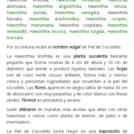
attenuata
,
Haworthia angustifolia
,
Haworthia retusa
,
Carencias
Haworthia pumila
,
Haworthia variegata
, Haworthia
fasciata,
Haworthia arachnoidea
,
Haworthia cooperi
,
Fotos
Haworthia marumiana
, Haworthia cuspidata,
Haworthia
Flores y Plantas
reinwardtii
,
Haworthia viscosa
,
Haworthia turgida
,
Haworthia
truncata
.
Árboles y Palmeras
Por su textura recibe el
nombre vulgar
de Piel de Cocodrilo.
Arbustos y Trepadoras
La Haworthia limifolia es una
planta suculenta
bastante
Cactus y Suculentas
pequeña que forma rosetas de 6 cm de altura y 10 cm de
diámetro que tiende a producir hijuelos laterales. Las
hojas
son de color verde oscuro brillante, forma más o menos
cónica y presentan rugosidades que recuerdan a la piel del
cocodrilo. Las
flores
aparecen en largos tallos de hasta 30 cm
de altura pero son muy pequeñas y de color blanco con líneas
verdes.
Florece
en primavera y verano.
Suele
utilizarse
en macetas más anchas que altas con otras
hawortias o cactus como planta de interior, de patio o de
invernadero.
La Piel de Cocodrilo lucirá mejor en una
exposición
de