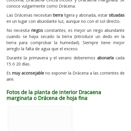
conoce vulgarmente como Drácena.
Carencias
Las Drácenas necesitan
tierra
ligera y abonada, estar
situadas
Fotos
en un lugar con abundante luz, aunque no con el sol directo.
Flores y Plantas
No necesita
riegos
constantes; es mejor un riego abundante
cuando se haya secado la tierra (introducir un dedo en la
Árboles y Palmeras
tierra para comprobar la humedad). Siempre tiene mejor
arreglo la falta de agua que el exceso.
Arbustos y Trepadoras
Durante la primavera y el verano deberemos
abonarla
cada
Cactus y Suculentas
15 ó 20 días.
Es
muy aconsejable
no exponer la Drácena a las corrientes de
aire.
Fotos de la planta de interior Dracaena
marginata o Drácena de hoja fina