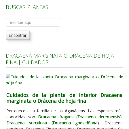
BUSCAR PLANTAS
Árboles, Cicas y Palmeras de la G a la Z
Plantas Anuales y Perennes
Plantas Bulbosas y Acuáticas
Encontrar
Plantas de Interior
Plantas Trepadoras
DRACAENA MARGINATA O DRÁCENA DE HOJA
Plantas Aromáticas y de Huerto
FINA | CUIDADOS
Plantas Carnívoras y Orquídeas
Consejos
Hemisferio Norte
Cuidados de la planta de interior Dracaena
Hemisferio Sur
marginata o Drácena de hoja fina
Enfermedades
Pertenece a la familia de las
Agaváceas
. Las
especies
más
conocidas son
Dracaena fragans (Dracaena deremensis)
,
Animales
Dracaena surculosa (Dracaena godseffiana
)
, Dracaena
Hongos
concinna, Dracaena Cincta tricolor y Dracaena marginata. Se