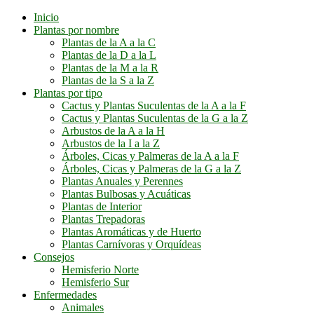
Inicio
Plantas por nombre
Plantas de la A a la C
Plantas de la D a la L
Plantas de la M a la R
Plantas de la S a la Z
Plantas por tipo
Cactus y Plantas Suculentas de la A a la F
Cactus y Plantas Suculentas de la G a la Z
Arbustos de la A a la H
Arbustos de la I a la Z
Árboles, Cicas y Palmeras de la A a la F
Árboles, Cicas y Palmeras de la G a la Z
Plantas Anuales y Perennes
Plantas Bulbosas y Acuáticas
Plantas de Interior
Plantas Trepadoras
Plantas Aromáticas y de Huerto
Plantas Carnívoras y Orquídeas
Consejos
Hemisferio Norte
Hemisferio Sur
Enfermedades
Animales