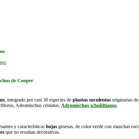
os
schus de Cooper
us
, integrado por casi 30 especies de
plantas suculentas
originarias d
riflorus, Adromischus cristatus,
Adromischus schuldtianus
.
santes y características
hojas
gruesas, de color verde con manchas oscur
res
que no resultan decorativas.