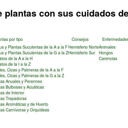
e plantas con sus cuidados d
ntas por tipo
Consejos
Enfermedade
us y Plantas Suculentas de la A a la F
Hemisferio Norte
Animales
us y Plantas Suculentas de la G a la Z
Hemisferio Sur
Hongos
stos de la A a la H
Carencias
tos de la I a la Z
les, Cicas y Palmeras de la A a la F
les, Cicas y Palmeras de la G a la Z
tas Anuales y Perennes
tas Bulbosas y Acuáticas
as de Interior
tas Trepadoras
tas Aromáticas y de Huerto
tas Carnívoras y Orquídeas