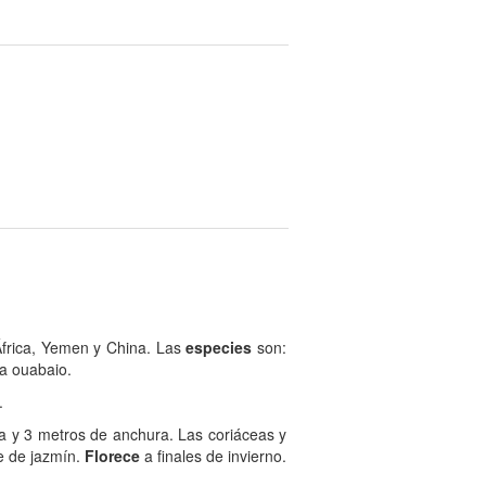
África, Yemen y China. Las
especies
son:
ra ouabaio.
.
ra y 3 metros de anchura. Las coriáceas y
e de jazmín.
Florece
a finales de invierno.