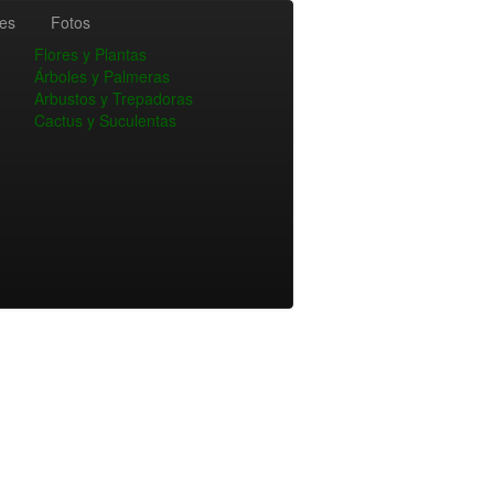
es
Fotos
Flores y Plantas
Árboles y Palmeras
Arbustos y Trepadoras
Cactus y Suculentas