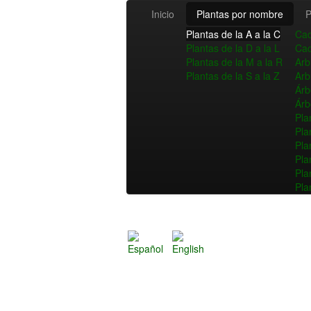
Inicio
Plantas por nombre
P
Plantas de la A a la C
Cac
Plantas de la D a la L
Cac
Plantas de la M a la R
Arb
Plantas de la S a la Z
Arb
Árb
Árb
Pla
Pla
Pla
Pla
Pla
Pla