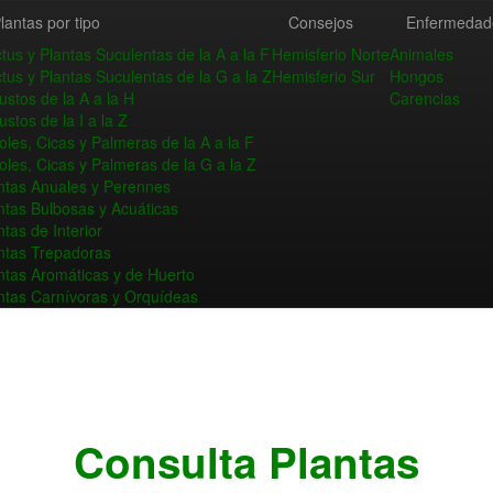
lantas por tipo
Consejos
Enfermedad
tus y Plantas Suculentas de la A a la F
Hemisferio Norte
Animales
tus y Plantas Suculentas de la G a la Z
Hemisferio Sur
Hongos
ustos de la A a la H
Carencias
ustos de la I a la Z
oles, Cicas y Palmeras de la A a la F
oles, Cicas y Palmeras de la G a la Z
ntas Anuales y Perennes
ntas Bulbosas y Acuáticas
ntas de Interior
ntas Trepadoras
ntas Aromáticas y de Huerto
ntas Carnívoras y Orquídeas
Consulta Plantas