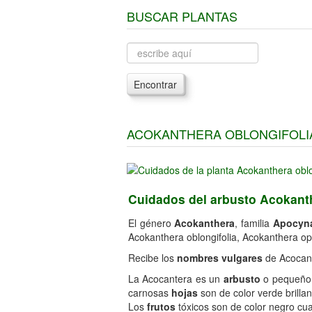
BUSCAR PLANTAS
Encontrar
ACOKANTHERA OBLONGIFOLIA
Cuidados del arbusto Acokanth
El género
Acokanthera
, familia
Apocyn
Acokanthera oblongifolia, Acokanthera op
Recibe los
nombres vulgares
de Acocant
La Acocantera es un
arbusto
o pequeñ
carnosas
hojas
son de color verde brilla
Los
frutos
tóxicos son de color negro c