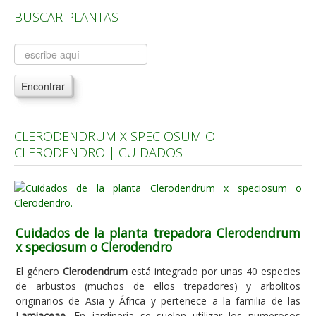
BUSCAR PLANTAS
Árboles, Cicas y Palmeras de la G a la Z
Plantas Anuales y Perennes
Plantas Bulbosas y Acuáticas
Encontrar
Plantas de Interior
Plantas Trepadoras
CLERODENDRUM X SPECIOSUM O
Plantas Aromáticas y de Huerto
CLERODENDRO | CUIDADOS
Plantas Carnívoras y Orquídeas
Consejos
Hemisferio Norte
Cuidados de la planta trepadora Clerodendrum
Hemisferio Sur
x speciosum o Clerodendro
Enfermedades
El género
Clerodendrum
está integrado por unas 40 especies
de arbustos (muchos de ellos trepadores) y arbolitos
Animales
originarios de Asia y África y pertenece a la familia de las
Hongos
Lamiaceae
. En jardinería se suelen utilizar los numerosos