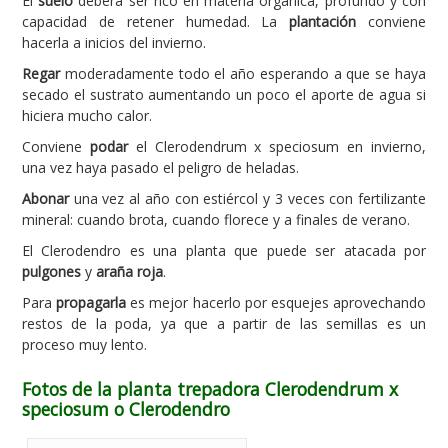
El
suelo
deberá ser rico en materia orgánica, profundo y con
capacidad de retener humedad. La
plantación
conviene
hacerla a inicios del invierno.
Regar
moderadamente todo el año esperando a que se haya
secado el sustrato aumentando un poco el aporte de agua si
hiciera mucho calor.
Conviene
podar
el Clerodendrum x speciosum en invierno,
una vez haya pasado el peligro de heladas.
Abonar
una vez al año con estiércol y 3 veces con fertilizante
mineral: cuando brota, cuando florece y a finales de verano.
El Clerodendro es una planta que puede ser atacada por
pulgones
y
araña roja
.
Para
propagarla
es mejor hacerlo por esquejes aprovechando
restos de la poda, ya que a partir de las semillas es un
proceso muy lento.
Fotos de la planta trepadora Clerodendrum x
speciosum o Clerodendro