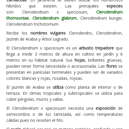
híbridos que existen. Las principales
especies
Carencias
son: Clerodendrum x speciosum,
Clerodendrum
thomsoniae
,
Clerodendrum glabrum
, Clerodendrum bungei,
Fotos
Clerodendrum trichotomum.
Flores y Plantas
Recibe los
nombres vulgares
Clerodendro, Clerodendron,
Jazmín de Arabia y Árbol sagrado.
Árboles y Palmeras
El Clerodendrum x speciosum es un
arbusto trepadore
que
Arbustos y Trepadoras
llega a medir 3 metros de altura en cultivo en jardín y 6
Cactus y Suculentas
metros en su hábitat natural. Sus
hojas
, brillantes gruesas,
pueden tener forma lanceolada o acorazonada. Las
flores
se
presentan en panículas terminales y pueden ser de variados
colores: blancas y rojas, rosadas, rojizas.
El Jazmín de Arabia se
utiliza
como planta de interior o de
terraza. En climas tropicales y subtropicales se utiliza para
cubrir pérgolas, muros y vallas.
El Clerodendrum x speciosum necesita una
exposición
de
semisombra o de luz tamizada, así como temperaturas
cálidas pues no resisten el frío.