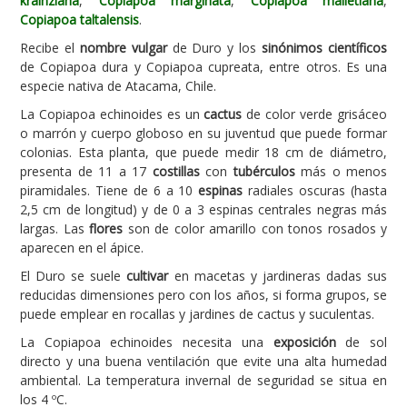
krainziana
,
Copiapoa marginata
,
Copiapoa malletiana
,
Copiapoa taltalensis
.
Carencias
Recibe el
nombre vulgar
de Duro y los
sinónimos científicos
Fotos
de Copiapoa dura y Copiapoa cupreata, entre otros. Es una
especie nativa de Atacama, Chile.
Flores y Plantas
La Copiapoa echinoides es un
cactus
de color verde grisáceo
Árboles y Palmeras
o marrón y cuerpo globoso en su juventud que puede formar
colonias. Esta planta, que puede medir 18 cm de diámetro,
Arbustos y Trepadoras
presenta de 11 a 17
costillas
con
tubérculos
más o menos
Cactus y Suculentas
piramidales. Tiene de 6 a 10
espinas
radiales oscuras (hasta
2,5 cm de longitud) y de 0 a 3 espinas centrales negras más
largas. Las
flores
son de color amarillo con tonos rosados y
aparecen en el ápice.
El Duro se suele
cultivar
en macetas y jardineras dadas sus
reducidas dimensiones pero con los años, si forma grupos, se
puede emplear en rocallas y jardines de cactus y suculentas.
La Copiapoa echinoides necesita una
exposición
de sol
directo y una buena ventilación que evite una alta humedad
ambiental. La temperatura invernal de seguridad se situa en
los 4 ºC.