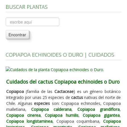
BUSCAR PLANTAS
Árboles, Cicas y Palmeras de la G a la Z
Plantas Anuales y Perennes
Plantas Bulbosas y Acuáticas
Encontrar
Plantas de Interior
Plantas Trepadoras
COPIAPOA ECHINOIDES O DURO | CUIDADOS
Plantas Aromáticas y de Huerto
Plantas Carnívoras y Orquídeas
Consejos
Cuidados del cactus Copiapoa echinoides o Duro
Hemisferio Norte
Copiapoa
(familia de las
Cactaceae
) es un género botánico
Hemisferio Sur
integrado por unas 25 especies de
cactus
nativas del norte de
Chile. Algunas
especies
son: Copiapoa echinoides, Copiapoa
Enfermedades
malletiana,
Copiapoa calderana
,
Copiapoa grandiflora
,
Copiapoa cinerea
,
Copiapoa humilis
,
Copiapoa gigantea
,
Animales
Copiapoa longistaminea
, Copiapoa coquimbana,
Copiapoa
Hongos