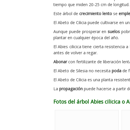
tiempo que miden 20-25 cm de longitud.
Este árbol de
crecimiento lento
se
empl
El Abeto de Cilicia puede cultivarse en u
Aunque puede prosperar en
suelos
pobre
plantar en cualquier época del año.
El Abies cilicica tiene cierta resistencia
antes de volver a regar.
Abonar
con fertilizante de liberación len
El Abeto de Silesia no necesita
poda
de f
El Abeto de Cilicia es una planta resist
La
propagación
puede hacerse a partir d
Fotos del árbol Abies cilicica o A