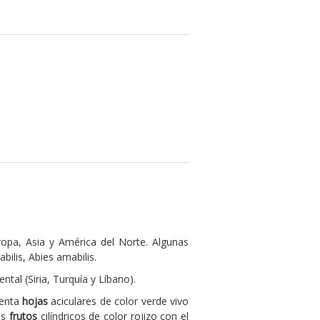
opa, Asia y América del Norte. Algunas
abilis, Abies amabilis.
ntal (Siria, Turquía y Líbano).
senta
hojas
aciculares de color verde vivo
os
frutos
cilíndricos de color rojizo con el