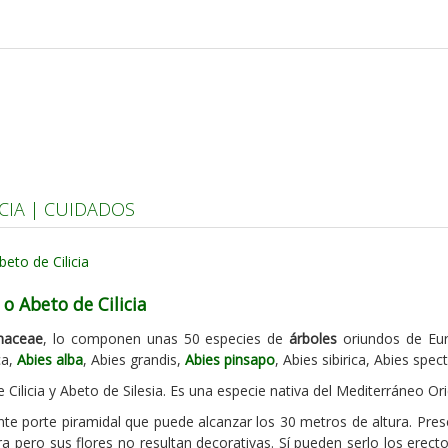
ICIA | CUIDADOS
 o Abeto de Cilicia
naceae
, lo componen unas 50 especies de
árboles
oriundos de Eur
ca,
Abies alba
, Abies grandis,
Abies pinsapo
, Abies sibirica, Abies spect
Cilicia y Abeto de Silesia. Es una especie nativa del Mediterráneo Orie
te porte piramidal que puede alcanzar los 30 metros de altura. Pre
a pero sus flores no resultan decorativas. Sí pueden serlo los erect