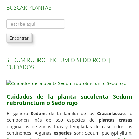
BUSCAR PLANTAS
Árboles, Cicas y Palmeras de la G a la Z
Plantas Anuales y Perennes
Plantas Bulbosas y Acuáticas
Encontrar
Plantas de Interior
Plantas Trepadoras
SEDUM RUBROTINCTUM O SEDO ROJO |
Plantas Aromáticas y de Huerto
CUIDADOS
Plantas Carnívoras y Orquídeas
Consejos
Hemisferio Norte
Cuidados de la planta suculenta Sedum
rubrotinctum o Sedo rojo
Hemisferio Sur
El género
Sedum
, de la familia de las
Crassulaceae
, lo
Enfermedades
componen más de 350 especies de
plantas crasas
originarias de zonas frías y templadas de casi todos los
Animales
continentes. Algunas
especies
son: Sedum pachyphyllum,
Hongos