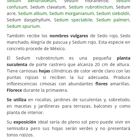
Sedum dendroideum
, Sedum moranense,
Sedum
confusum
, Sedum clavatum,
Sedum rubrotinctum
, Sedum
Carencias
acre,
Sedum album
,
Sedum morganianum
,
Sedum sieboldii
,
Sedum dasyphyllum,
Sedum spectabile
,
Sedum palmeri
,
Fotos
Sedum spurium
.
Flores y Plantas
También recibe los
nombres vulgares
de Sedo rojo, Sedo
manchado, Alegría de pascua y Sedum rojo. Esta especie en
Árboles y Palmeras
concreto procede de México.
Arbustos y Trepadoras
El Sedum rubrotinctum es una pequeña
planta
Cactus y Suculentas
suculenta
de porte rastrero que alcanza 20 cm de altura.
Tiene carnosas
hojas
cilíndricas de color verde claro con las
puntas rojizas si reciben la luz adecuada. Produce
inflorescencias cimosas con abundantes
flores
amarillas.
Florece
durante la primavera.
Se utiliza
en rocallas, jardines de suculentas y, sobretodo,
en macetas y jardineras para terrazas, balcones y como
planta de interior.
Su
exposición
ideal sería de pleno sol pero puede vivir en
semisobra pero sus hojas serán verdes y no presentará
tonos rojizos.