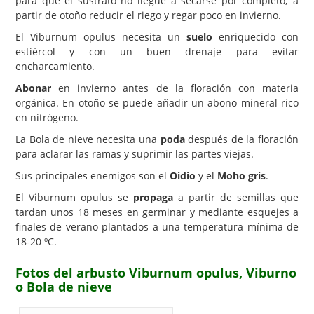
para que el sustrato no llegue a secarse por completo; a
partir de otoño reducir el riego y regar poco en invierno.
El Viburnum opulus necesita un
suelo
enriquecido con
estiércol y con un buen drenaje para evitar
encharcamiento.
Abonar
en invierno antes de la floración con materia
orgánica. En otoño se puede añadir un abono mineral rico
en nitrógeno.
La Bola de nieve necesita una
poda
después de la floración
para aclarar las ramas y suprimir las partes viejas.
Sus principales enemigos son el
Oidio
y el
Moho gris
.
El Viburnum opulus se
propaga
a partir de semillas que
tardan unos 18 meses en germinar y mediante esquejes a
finales de verano plantados a una temperatura mínima de
18-20 ºC.
Fotos del arbusto Viburnum opulus, Viburno
o Bola de nieve