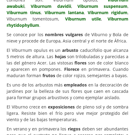
awabuki
,
Viburnum davidii
,
Viburnum suspensum
,
Carencias
Viburnum tinus
,
Viburnum lantana
,
Viburnum rigidum
,
Viburnum tomentosum,
Viburnum utile
,
Viburnum
Fotos
rhytidophyllum
.
Flores y Plantas
Se conoce por los
nombres vulgares
de Viburno y Bola de
nieve y procede de Europa, Asia central y el norte de África.
Árboles y Palmeras
El Viburnum opulus es un
arbusto
caducifolio que alcanza
Arbustos y Trepadoras
5 metros de altura. Las
hojas
son trilobuladas y parecidas a
Cactus y Suculentas
las del género Acer. Las vistosas
flores
son de color blanco
y aparecen en pompones.
Florece
en primavera. Cuando
maduran forman
frutos
de color rojizo, semejantes a bayas.
Es uno de los arbustos más
empleados
en la decoración de
jardines por la belleza de sus flores que caen en cascada
para formar grupos arbustivos y como ejemplar aislado.
El Viburno crece en
exposiciones
de pleno sol y de sombra
ligera. Resiste bien el frío pero vive mejor protegido del
viento y de las bajas temperaturas.
En verano y en primavera los
riegos
deben ser abundantes