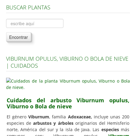
BUSCAR PLANTAS
Árboles, Cicas y Palmeras de la G a la Z
Plantas Anuales y Perennes
Plantas Bulbosas y Acuáticas
Encontrar
Plantas de Interior
Plantas Trepadoras
VIBURNUM OPULUS, VIBURNO O BOLA DE NIEVE
Plantas Aromáticas y de Huerto
| CUIDADOS
Plantas Carnívoras y Orquídeas
Consejos
Hemisferio Norte
Cuidados del arbusto Viburnum opulus,
Hemisferio Sur
Viburno o Bola de nieve
Enfermedades
El género
Viburnum
, familia
Adoxaceae,
incluye unas 200
especies de
arbustos y árboles
originarios del Hemisferio
Animales
norte, América del sur y la isla de Java. Las
especies
más
Hongos
comunes son: Viburnum opulus,
Viburnum