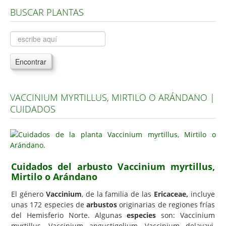
BUSCAR PLANTAS
Árboles, Cicas y Palmeras de la G a la Z
Plantas Anuales y Perennes
Plantas Bulbosas y Acuáticas
Encontrar
Plantas de Interior
Plantas Trepadoras
VACCINIUM MYRTILLUS, MIRTILO O ARÁNDANO |
Plantas Aromáticas y de Huerto
CUIDADOS
Plantas Carnívoras y Orquídeas
Consejos
Hemisferio Norte
Cuidados del arbusto Vaccinium myrtillus,
Hemisferio Sur
Mirtilo o Arándano
Enfermedades
El género
Vaccinium
, de la familia de las
Ericaceae,
incluye
unas 172 especies de
arbustos
originarias de regiones frías
Animales
del Hemisferio Norte. Algunas
especies
son: Vaccinium
Hongos
myrtillus, Vaccinium angustigolium, Vaccinium delavayi,