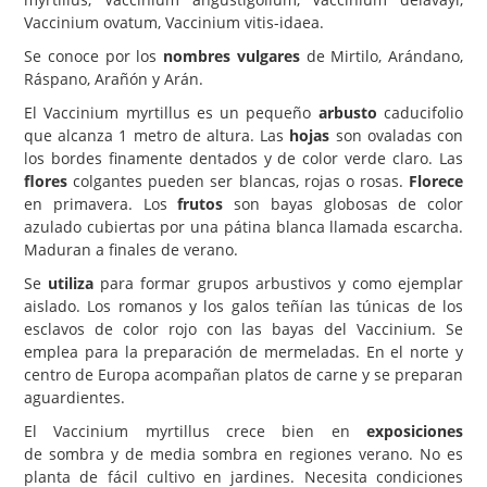
Vaccinium ovatum, Vaccinium vitis-idaea.
Carencias
Se conoce por los
nombres vulgares
de Mirtilo, Arándano,
Fotos
Ráspano, Arañón y Arán.
Flores y Plantas
El Vaccinium myrtillus es un pequeño
arbusto
caducifolio
que alcanza 1 metro de altura. Las
hojas
son ovaladas con
Árboles y Palmeras
los bordes finamente dentados y de color verde claro. Las
flores
colgantes pueden ser blancas, rojas o rosas.
Florece
Arbustos y Trepadoras
en primavera. Los
frutos
son bayas globosas de color
Cactus y Suculentas
azulado cubiertas por una pátina blanca llamada escarcha.
Maduran a finales de verano.
Se
utiliza
para formar grupos arbustivos y como ejemplar
aislado. Los romanos y los galos teñían las túnicas de los
esclavos de color rojo con las bayas del Vaccinium. Se
emplea para la preparación de mermeladas. En el norte y
centro de Europa acompañan platos de carne y se preparan
aguardientes.
El Vaccinium myrtillus crece bien en
exposiciones
de sombra y de media sombra en regiones verano. No es
planta de fácil cultivo en jardines. Necesita condiciones