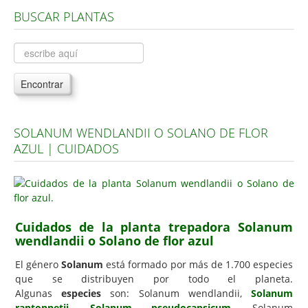
BUSCAR PLANTAS
Árboles, Cicas y Palmeras de la G a la Z
Plantas Anuales y Perennes
Plantas Bulbosas y Acuáticas
Encontrar
Plantas de Interior
Plantas Trepadoras
SOLANUM WENDLANDII O SOLANO DE FLOR
Plantas Aromáticas y de Huerto
AZUL | CUIDADOS
Plantas Carnívoras y Orquídeas
Consejos
Hemisferio Norte
Cuidados de la planta trepadora Solanum
Hemisferio Sur
wendlandii o Solano de flor azul
Enfermedades
El género
Solanum
está formado por más de 1.700 especies
que se distribuyen por todo el planeta.
Animales
Algunas
especies
son: Solanum wendlandii,
Solanum
Hongos
rantonnetii
,
Solanum pseudocapsicum
, Solanum