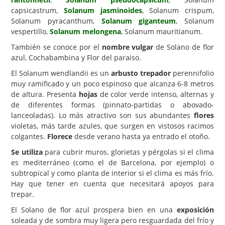
capsicastrum,
Solanum jasminoides
, Solanum crispum,
Carencias
Solanum pyracanthum,
Solanum giganteum
, Solanum
vespertillo,
Solanum melongena
, Solanum mauritianum.
Fotos
También se conoce por el
nombre vulgar
de Solano de flor
Flores y Plantas
azul, Cochabambina y Flor del paraiso.
Árboles y Palmeras
El Solanum wendlandii es un
arbusto trepador
perennifolio
muy ramificado y un poco espinoso que alcanza 6-8 metros
Arbustos y Trepadoras
de altura. Presenta
hojas
de color verde intenso, alternas y
Cactus y Suculentas
de diferentes formas (pinnato-partidas o abovado-
lanceoladas). Lo más atractivo son sus abundantes
flores
violetas, más tarde azules, que surgen en vistosos racimos
colgantes.
Florece
desde verano hasta ya entrado el otoño.
Se utiliza
para cubrir muros, glorietas y pérgolas si el clima
es mediterráneo (como el de Barcelona, por ejemplo) o
subtropical y como planta de interior si el clima es más frío.
Hay que tener en cuenta que necesitará apoyos para
trepar.
El Solano de flor azul prospera bien en una
exposición
soleada y de sombra muy ligera pero resguardada del frío y