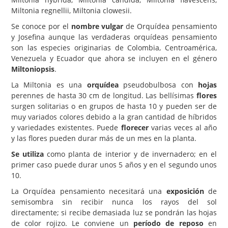
Miltonia regnellii, Miltonia clowesii.
Carencias
Se conoce por el
nombre vulgar
de Orquídea pensamiento
Fotos
y Josefina aunque las verdaderas orquídeas pensamiento
son las especies originarias de Colombia, Centroamérica,
Flores y Plantas
Venezuela y Ecuador que ahora se incluyen en el género
Miltoniopsis
.
Árboles y Palmeras
La Miltonia es una
orquídea
pseudobulbosa con
hojas
Arbustos y Trepadoras
perennes de hasta 30 cm de longitud. Las bellísimas
flores
Cactus y Suculentas
surgen solitarias o en grupos de hasta 10 y pueden ser de
muy variados colores debido a la gran cantidad de híbridos
y variedades existentes. Puede
florecer
varias veces al año
y las flores pueden durar más de un mes en la planta.
Se utiliza
como planta de interior y de invernadero; en el
primer caso puede durar unos 5 años y en el segundo unos
10.
La Orquídea pensamiento necesitará una
exposición
de
semisombra sin recibir nunca los rayos del sol
directamente; si recibe demasiada luz se pondrán las hojas
de color rojizo. Le conviene un
período de reposo
en