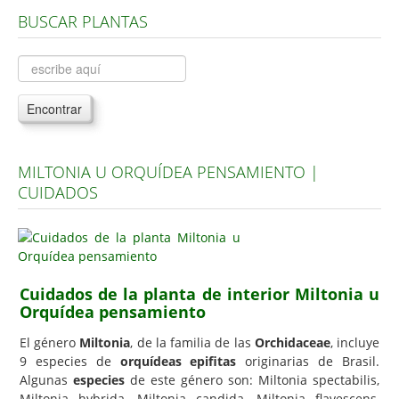
BUSCAR PLANTAS
Árboles, Cicas y Palmeras de la G a la Z
Plantas Anuales y Perennes
Plantas Bulbosas y Acuáticas
Encontrar
Plantas de Interior
Plantas Trepadoras
MILTONIA U ORQUÍDEA PENSAMIENTO |
Plantas Aromáticas y de Huerto
CUIDADOS
Plantas Carnívoras y Orquídeas
Consejos
Hemisferio Norte
Cuidados de la planta de interior Miltonia u
Hemisferio Sur
Orquídea pensamiento
Enfermedades
El género
Miltonia
, de la familia de las
Orchidaceae
, incluye
9 especies de
orquídeas epifitas
originarias de Brasil.
Animales
Algunas
especies
de este género son: Miltonia spectabilis,
Hongos
Miltonia hybrida, Miltonia candida, Miltonia flavescens,