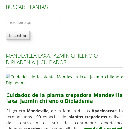
BUSCAR PLANTAS
Árboles, Cicas y Palmeras de la G a la Z
Plantas Anuales y Perennes
Plantas Bulbosas y Acuáticas
Encontrar
Plantas de Interior
Plantas Trepadoras
MANDEVILLA LAXA, JAZMÍN CHILENO O
Plantas Aromáticas y de Huerto
DIPLADENIA | CUIDADOS
Plantas Carnívoras y Orquídeas
Consejos
Hemisferio Norte
Cuidados de la planta trepadora Mandevilla
Hemisferio Sur
laxa, Jazmín chileno o Dipladenia
Enfermedades
El género
Mandevilla
, de la familia de las
Apocinaceae
, lo
forman unas 100 especies de
plantas trepadoras
nativas
Animales
del Centro y el Sur del continente americano.
Hongos
Algunas
especies
son: Mandevilla laxa,
Mandevilla sanderi
,