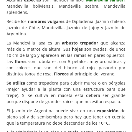
Mandevilla boliviensis, Mandevilla scabra, Mandevilla
Carencias
splendens.
Fotos
Recibe los
nombres vulgares
de Dipladenia, Jazmín chileno,
Jazmín de Chile, Mandevilla, Jazmín de Jujuy y Jazmín de
Flores y Plantas
Argentina.
Árboles y Palmeras
La Mandevilla laxa es un
arbusto trepador
que alcanza
más de 5 metros de altura. Sus
hojas
son ovadas, de unos
Arbustos y Trepadoras
10 cm de largo y aparecen en las ramas en pares opuestos.
Cactus y Suculentas
Las
flores
son tubulares, con 5 pétalos, muy aromáticas y
con colores que van del blanco al rojo, pasando por
distintos tonos de rosa.
Florece
al principio del verano.
Se utiliza
como trepadora para cubrir muros o en pérgolas
(mejor ayudar a la planta con una estructura para que
trepe). Si se cultiva en maceta ésta deberá ser grande
porque dispone de grandes raíces que necesitan espacio.
El Jazmín de Argentina puede vivir en una
exposición
de
pleno sol y de semisombra pero hay que tener en cuenta
que la temperatura no debe descender de los 10 ºC.