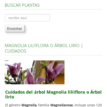
BUSCAR PLANTAS
Árboles, Cicas y Palmeras de la G a la Z
Plantas Anuales y Perennes
Plantas Bulbosas y Acuáticas
Encontrar
Plantas de Interior
Plantas Trepadoras
MAGNOLIA LILIIFLORA O ÁRBOL LIRIO |
Plantas Aromáticas y de Huerto
CUIDADOS
Plantas Carnívoras y Orquídeas
Consejos
Hemisferio Norte
Hemisferio Sur
Enfermedades
Cuidados del árbol Magnolia liliiflora o Árbol
lirio
Animales
El género
Magnolia
, familia
Magnoliaceae
, incluye unas 120
Hongos