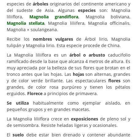
especies de
árboles
originarios del continente americano y
Carencias
del sudeste de Asia. Algunas
especies
son: Magnolia
liliiflora,
Magnolia grandiflora
, Magnolia boliviana,
Fotos
Magnolia stellata
, Magnolia liliifera, Magnolia officinalis,
Magnolia × soulangeana.
Flores y Plantas
Recibe los
nombres vulgares
de Árbol lirio, Magnolia
Árboles y Palmeras
tulipán y Magnolia lirio. Esta especie procede de China.
Arbustos y Trepadoras
La Magnolia liliiflora es un
árbol o arbusto
caducifolio
ramificado desde la base que alcanza 4 metros de altura. Es
Cactus y Suculentas
muy apreciada por la belleza de sus flores que brotan en el
tronco antes que las hojas. Las
hojas
son alternas, grandes
y de color verde brillante. Las espectaculares
flores
son
grandes, de color rosa purpúreo y tienen los pétalos
erguidos.
Florece
a principios de primavera.
Se utiliza
habitualmente como ejemplar aislado, en
pequeños grupos y en grandes macetas.
La Magnolia liliiflora crece en
exposiciones
de pleno sol y
de semisombra. Resiste heladas ligeras y ocasionales.
El
suelo
debe estar bien drenado y contener abundante