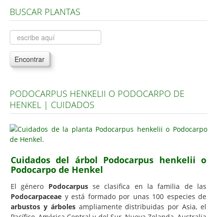
BUSCAR PLANTAS
Árboles, Cicas y Palmeras de la G a la Z
Plantas Anuales y Perennes
Plantas Bulbosas y Acuáticas
Encontrar
Plantas de Interior
Plantas Trepadoras
PODOCARPUS HENKELII O PODOCARPO DE
Plantas Aromáticas y de Huerto
HENKEL | CUIDADOS
Plantas Carnívoras y Orquídeas
Consejos
Hemisferio Norte
Cuidados del árbol Podocarpus henkelii o
Hemisferio Sur
Podocarpo de Henkel
Enfermedades
El género
Podocarpus
se clasifica en la familia de las
Podocarpaceae
y está formado por unas 100 especies de
Animales
arbustos y árboles
ampliamente distribuidas por Asia, el
Hongos
Pacífico, América Central y del Sur, Nueva Zelanda, Australia