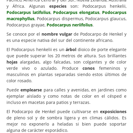
y África. Algunas
especies
son: Podocarpus henkelii,
Carencias
Podocarpus latifolius
,
Podocarpus elongatus
,
Podocarpus
macrophyllus
, Podocarpus dispermus, Podocarpus glaucus,
Fotos
Podocarpus grayae,
Podocarpus neriifolius
.
Flores y Plantas
Se conoce por el
nombre vulgar
de Podocarpo de Henkel y
es una especie nativa del sur del continente africano.
Árboles y Palmeras
El Podocarpus henkelii es un
árbol
dioico de porte elegante
Arbustos y Trepadoras
que puede superar los 20 metros de altura. Sus brillantes
Cactus y Suculentas
hojas
alargadas, algo falcadas, son colgantes y de color
verde vivo o azulado. Produce
conos
femeninos y
masculinos en plantas separadas siendo estos últimos de
color rosado.
Puede
emplearse
para calles y avenidas, en jardines como
ejemplar aislado y como notas de color en el césped e
incluso en macetas para patios y terrazas.
El Podocarpo de Henkel puede cultivarse en
exposiciones
de pleno sol y de sombra ligera y en climas cálidos. Es
mejor no exponerlo a heladas si bien puede soportar
alguna de carácter esporádico.