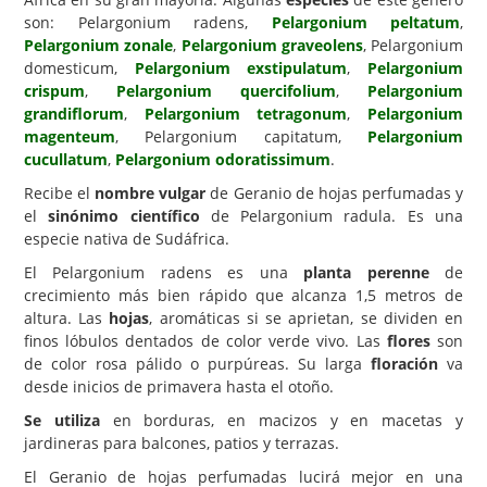
son: Pelargonium radens,
Pelargonium peltatum
,
Carencias
Pelargonium zonale
,
Pelargonium graveolens
, Pelargonium
domesticum,
Pelargonium exstipulatum
,
Pelargonium
Fotos
crispum
,
Pelargonium quercifolium
,
Pelargonium
Flores y Plantas
grandiflorum
,
Pelargonium tetragonum
,
Pelargonium
magenteum
, Pelargonium capitatum,
Pelargonium
Árboles y Palmeras
cucullatum
,
Pelargonium odoratissimum
.
Arbustos y Trepadoras
Recibe el
nombre vulgar
de Geranio de hojas perfumadas y
el
sinónimo científico
de Pelargonium radula. Es una
Cactus y Suculentas
especie nativa de Sudáfrica.
El Pelargonium radens es una
planta perenne
de
crecimiento más bien rápido que alcanza 1,5 metros de
altura. Las
hojas
, aromáticas si se aprietan, se dividen en
finos lóbulos dentados de color verde vivo. Las
flores
son
de color rosa pálido o purpúreas. Su larga
floración
va
desde inicios de primavera hasta el otoño.
Se utiliza
en borduras, en macizos y en macetas y
jardineras para balcones, patios y terrazas.
El Geranio de hojas perfumadas lucirá mejor en una