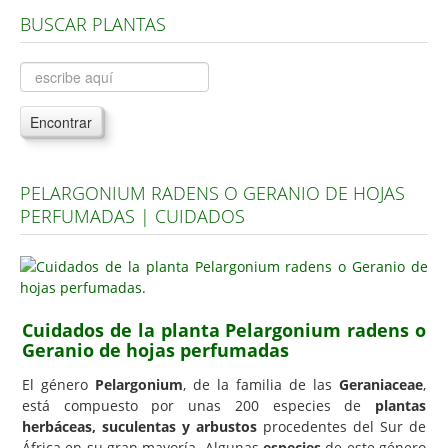
BUSCAR PLANTAS
Árboles, Cicas y Palmeras de la G a la Z
Plantas Anuales y Perennes
Plantas Bulbosas y Acuáticas
Encontrar
Plantas de Interior
Plantas Trepadoras
PELARGONIUM RADENS O GERANIO DE HOJAS
Plantas Aromáticas y de Huerto
PERFUMADAS | CUIDADOS
Plantas Carnívoras y Orquídeas
Consejos
Hemisferio Norte
Cuidados de la planta Pelargonium radens o
Hemisferio Sur
Geranio de hojas perfumadas
Enfermedades
El género
Pelargonium
, de la familia de las
Geraniaceae
,
está compuesto por unas 200 especies de
plantas
Animales
herbáceas, suculentas y arbustos
procedentes del Sur de
Hongos
África en su gran mayoría. Algunas
especies
de este género