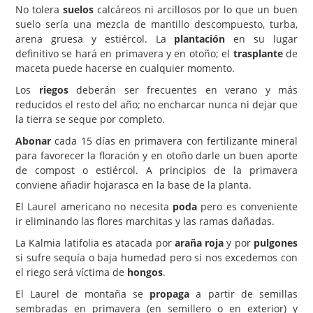
No tolera
suelos
calcáreos ni arcillosos por lo que un buen
suelo sería una mezcla de mantillo descompuesto, turba,
arena gruesa y estiércol. La
plantación
en su lugar
definitivo se hará en primavera y en otoño; el
trasplante
de
maceta puede hacerse en cualquier momento.
Los
riegos
deberán ser frecuentes en verano y más
reducidos el resto del año; no encharcar nunca ni dejar que
la tierra se seque por completo.
Abonar
cada 15 días en primavera con fertilizante mineral
para favorecer la floración y en otoño darle un buen aporte
de compost o estiércol. A principios de la primavera
conviene añadir hojarasca en la base de la planta.
El Laurel americano no necesita
poda
pero es conveniente
ir eliminando las flores marchitas y las ramas dañadas.
La Kalmia latifolia es atacada por
araña roja
y por
pulgones
si sufre sequía o baja humedad pero si nos excedemos con
el riego será víctima de
hongos
.
El Laurel de montaña se
propaga
a partir de semillas
sembradas en primavera (en semillero o en exterior) y