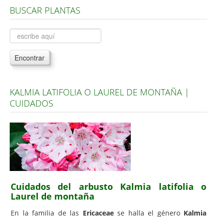
BUSCAR PLANTAS
Árboles, Cicas y Palmeras de la G a la Z
Plantas Anuales y Perennes
Plantas Bulbosas y Acuáticas
Encontrar
Plantas de Interior
Plantas Trepadoras
KALMIA LATIFOLIA O LAUREL DE MONTAÑA |
Plantas Aromáticas y de Huerto
CUIDADOS
Plantas Carnívoras y Orquídeas
Consejos
Hemisferio Norte
Hemisferio Sur
Enfermedades
Cuidados del arbusto Kalmia latifolia o
Laurel de montaña
Animales
En la familia de las
Ericaceae
se halla el género
Kalmia
Hongos