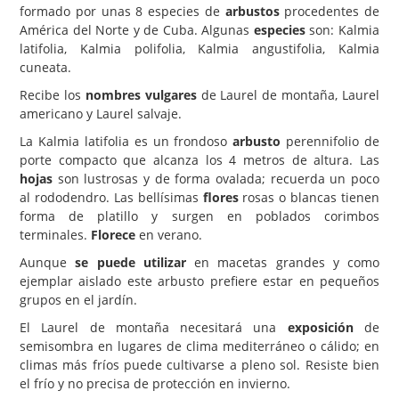
formado por unas 8 especies de
arbustos
procedentes de
Carencias
América del Norte y de Cuba. Algunas
especies
son: Kalmia
latifolia, Kalmia polifolia, Kalmia angustifolia, Kalmia
Fotos
cuneata.
Flores y Plantas
Recibe los
nombres vulgares
de Laurel de montaña, Laurel
americano y Laurel salvaje.
Árboles y Palmeras
La Kalmia latifolia es un frondoso
arbusto
perennifolio de
Arbustos y Trepadoras
porte compacto que alcanza los 4 metros de altura. Las
hojas
son lustrosas y de forma ovalada; recuerda un poco
Cactus y Suculentas
al rododendro. Las bellísimas
flores
rosas o blancas tienen
forma de platillo y surgen en poblados corimbos
terminales.
Florece
en verano.
Aunque
se puede utilizar
en macetas grandes y como
ejemplar aislado este arbusto prefiere estar en pequeños
grupos en el jardín.
El Laurel de montaña necesitará una
exposición
de
semisombra en lugares de clima mediterráneo o cálido; en
climas más fríos puede cultivarse a pleno sol. Resiste bien
el frío y no precisa de protección en invierno.