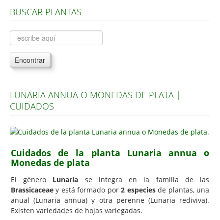
BUSCAR PLANTAS
Árboles, Cicas y Palmeras de la G a la Z
Plantas Anuales y Perennes
Plantas Bulbosas y Acuáticas
Encontrar
Plantas de Interior
Plantas Trepadoras
LUNARIA ANNUA O MONEDAS DE PLATA |
Plantas Aromáticas y de Huerto
CUIDADOS
Plantas Carnívoras y Orquídeas
Consejos
Hemisferio Norte
Cuidados de la planta Lunaria annua o
Monedas de plata
Hemisferio Sur
El género
Lunaria
se integra en la familia de las
Enfermedades
Brassicaceae
y está formado por
2 especies
de plantas, una
anual (Lunaria annua) y otra perenne (Lunaria rediviva).
Animales
Existen variedades de hojas variegadas.
Hongos