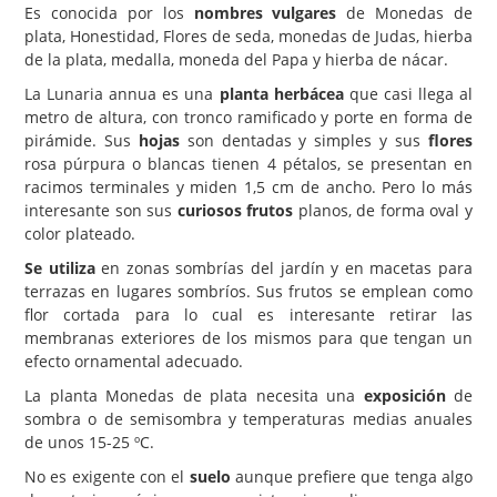
Es conocida por los
nombres vulgares
de Monedas de
plata, Honestidad, Flores de seda, monedas de Judas, hierba
Carencias
de la plata, medalla, moneda del Papa y hierba de nácar.
Fotos
La Lunaria annua es una
planta herbácea
que casi llega al
Flores y Plantas
metro de altura, con tronco ramificado y porte en forma de
pirámide. Sus
hojas
son dentadas y simples y sus
flores
Árboles y Palmeras
rosa púrpura o blancas tienen 4 pétalos, se presentan en
racimos terminales y miden 1,5 cm de ancho. Pero lo más
Arbustos y Trepadoras
interesante son sus
curiosos frutos
planos, de forma oval y
Cactus y Suculentas
color plateado.
Se utiliza
en zonas sombrías del jardín y en macetas para
terrazas en lugares sombríos. Sus frutos se emplean como
flor cortada para lo cual es interesante retirar las
membranas exteriores de los mismos para que tengan un
efecto ornamental adecuado.
La planta Monedas de plata necesita una
exposición
de
sombra o de semisombra y temperaturas medias anuales
de unos 15-25 ºC.
No es exigente con el
suelo
aunque prefiere que tenga algo