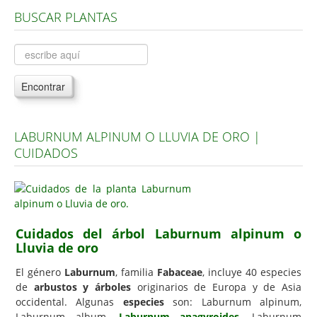
BUSCAR PLANTAS
Árboles, Cicas y Palmeras de la G a la Z
Plantas Anuales y Perennes
Plantas Bulbosas y Acuáticas
Encontrar
Plantas de Interior
Plantas Trepadoras
LABURNUM ALPINUM O LLUVIA DE ORO |
Plantas Aromáticas y de Huerto
CUIDADOS
Plantas Carnívoras y Orquídeas
Consejos
Hemisferio Norte
Cuidados del árbol Laburnum alpinum o
Hemisferio Sur
Lluvia de oro
Enfermedades
El género
Laburnum
, familia
Fabaceae
, incluye 40 especies
de
arbustos y árboles
originarios de Europa y de Asia
Animales
occidental. Algunas
especies
son: Laburnum alpinum,
Hongos
Laburnum album,
Laburnum anagyroides
, Laburnum