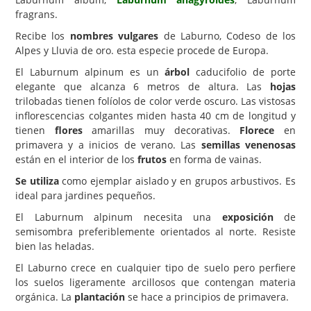
fragrans.
Carencias
Recibe los
nombres vulgares
de Laburno, Codeso de los
Fotos
Alpes y Lluvia de oro. esta especie procede de Europa.
Flores y Plantas
El Laburnum alpinum es un
árbol
caducifolio de porte
elegante que alcanza 6 metros de altura. Las
hojas
Árboles y Palmeras
trilobadas tienen folíolos de color verde oscuro. Las vistosas
inflorescencias colgantes miden hasta 40 cm de longitud y
Arbustos y Trepadoras
tienen
flores
amarillas muy decorativas.
Florece
en
Cactus y Suculentas
primavera y a inicios de verano. Las
semillas venenosas
están en el interior de los
frutos
en forma de vainas.
Se utiliza
como ejemplar aislado y en grupos arbustivos. Es
ideal para jardines pequeños.
El Laburnum alpinum necesita una
exposición
de
semisombra preferiblemente orientados al norte. Resiste
bien las heladas.
El Laburno crece en cualquier tipo de suelo pero perfiere
los suelos ligeramente arcillosos que contengan materia
orgánica. La
plantación
se hace a principios de primavera.