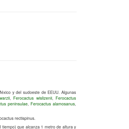
México y del sudoeste de EEUU. Algunas
arzii
,
Ferocactus wislizenii
,
Ferocactus
tus peninsulae
,
Ferocactus alamosanus
,
ocactus rectispinus.
el tiempo) que alcanza 1 metro de altura y