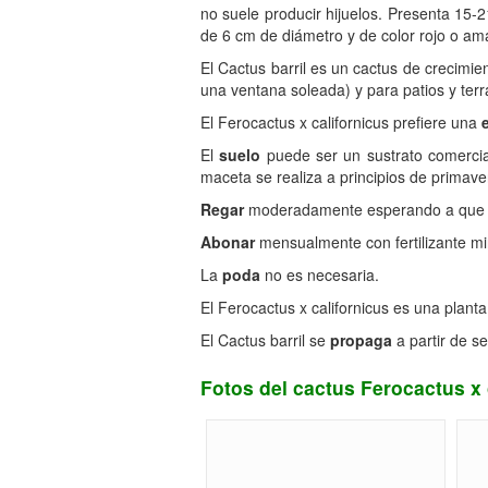
no suele producir hijuelos. Presenta 15-
de 6 cm de diámetro y de color rojo o ama
El Cactus barril es un cactus de crecimie
una ventana soleada) y para patios y terr
El Ferocactus x californicus prefiere una
El
suelo
puede ser un sustrato comercia
maceta se realiza a principios de primave
Regar
moderadamente esperando a que el 
Abonar
mensualmente con fertilizante mi
La
poda
no es necesaria.
El Ferocactus x californicus es una planta
El Cactus barril se
propaga
a partir de s
Fotos del cactus Ferocactus x 