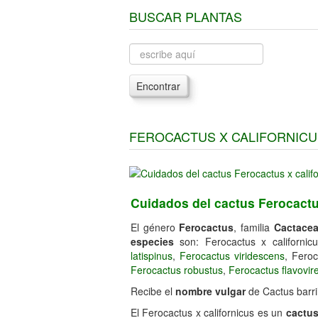
BUSCAR PLANTAS
Encontrar
FEROCACTUS X CALIFORNICUS
Cuidados del cactus Ferocactus
El género
Ferocactus
, familia
Cactace
especies
son: Ferocactus x californic
latispinus
,
Ferocactus viridescens
, Feroc
Ferocactus robustus
,
Ferocactus flavovir
Recibe el
nombre vulgar
de Cactus barril
El Ferocactus x californicus es un
cactu