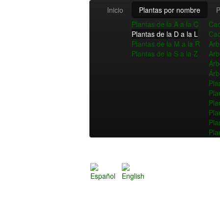
Inicio
Plantas por nombre
P
Plantas de la A a la C
Cac
Plantas de la D a la L
Cac
Plantas de la M a la R
Arb
Plantas de la S a la Z
Arb
Árb
Árb
Pla
Pla
Pla
Pla
Pla
Pla