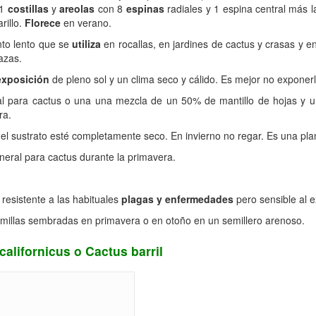
21
costillas
y
areolas
con 8
espinas
radiales y 1 espina central más 
rillo.
Florece
en verano.
nto lento que se
utiliza
en rocallas, en jardines de cactus y crasas y e
azas.
exposición
de pleno sol y un clima seco y cálido. Es mejor no exponerl
l para cactus o una una mezcla de un 50% de mantillo de hojas y u
ra.
sustrato esté completamente seco. En invierno no regar. Es una plant
neral para cactus durante la primavera.
 resistente a las habituales
plagas y enfermedades
pero sensible al e
emillas sembradas en primavera o en otoño en un semillero arenoso.
californicus o Cactus barril