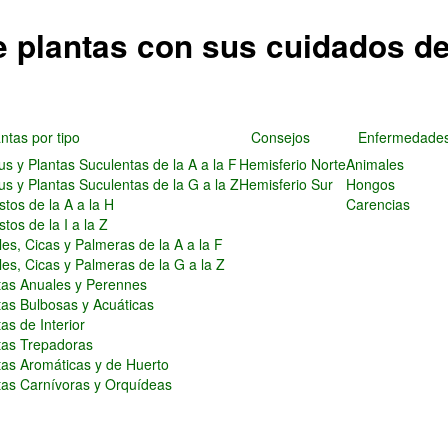
e plantas con sus cuidados d
ntas por tipo
Consejos
Enfermedade
us y Plantas Suculentas de la A a la F
Hemisferio Norte
Animales
us y Plantas Suculentas de la G a la Z
Hemisferio Sur
Hongos
stos de la A a la H
Carencias
tos de la I a la Z
les, Cicas y Palmeras de la A a la F
les, Cicas y Palmeras de la G a la Z
tas Anuales y Perennes
tas Bulbosas y Acuáticas
as de Interior
tas Trepadoras
tas Aromáticas y de Huerto
tas Carnívoras y Orquídeas