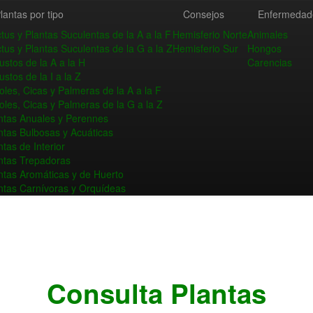
lantas por tipo
Consejos
Enfermedad
tus y Plantas Suculentas de la A a la F
Hemisferio Norte
Animales
tus y Plantas Suculentas de la G a la Z
Hemisferio Sur
Hongos
ustos de la A a la H
Carencias
ustos de la I a la Z
oles, Cicas y Palmeras de la A a la F
oles, Cicas y Palmeras de la G a la Z
ntas Anuales y Perennes
ntas Bulbosas y Acuáticas
ntas de Interior
ntas Trepadoras
ntas Aromáticas y de Huerto
ntas Carnívoras y Orquídeas
Consulta Plantas