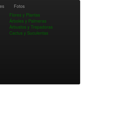
es
Fotos
Flores y Plantas
Árboles y Palmeras
Arbustos y Trepadoras
Cactus y Suculentas