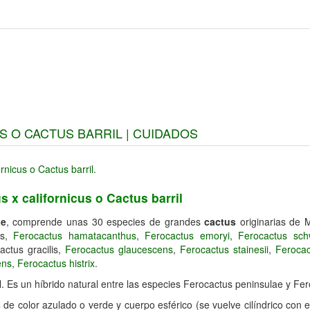
 O CACTUS BARRIL | CUIDADOS
 x californicus o Cactus barril
ae
, comprende unas 30 especies de grandes
cactus
originarias de 
us,
Ferocactus hamatacanthus
,
Ferocactus emoryi
,
Ferocactus schw
actus gracilis,
Ferocactus glaucescens
,
Ferocactus stainesii
,
Ferocac
ens
,
Ferocactus histrix
.
. Es un híbrido natural entre las especies Ferocactus peninsulae y Fer
s
de color azulado o verde y cuerpo esférico (se vuelve cilíndrico con 