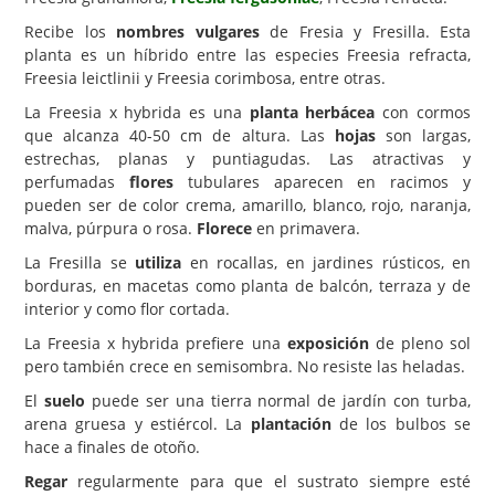
Recibe los
nombres vulgares
de Fresia y Fresilla. Esta
Carencias
planta es un híbrido entre las especies Freesia refracta,
Fotos
Freesia leictlinii y Freesia corimbosa, entre otras.
La Freesia x hybrida es una
planta herbácea
con cormos
Flores y Plantas
que alcanza 40-50 cm de altura. Las
hojas
son largas,
Árboles y Palmeras
estrechas, planas y puntiagudas. Las atractivas y
perfumadas
flores
tubulares aparecen en racimos y
Arbustos y Trepadoras
pueden ser de color crema, amarillo, blanco, rojo, naranja,
malva, púrpura o rosa.
Florece
en primavera.
Cactus y Suculentas
La Fresilla se
utiliza
en rocallas, en jardines rústicos, en
borduras, en macetas como planta de balcón, terraza y de
interior y como flor cortada.
La Freesia x hybrida prefiere una
exposición
de pleno sol
pero también crece en semisombra. No resiste las heladas.
El
suelo
puede ser una tierra normal de jardín con turba,
arena gruesa y estiércol. La
plantación
de los bulbos se
hace a finales de otoño.
Regar
regularmente para que el sustrato siempre esté