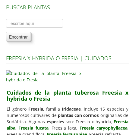
BUSCAR PLANTAS
Árboles, Cicas y Palmeras de la G a la Z
Plantas Anuales y Perennes
Plantas Bulbosas y Acuáticas
Encontrar
Plantas de Interior
Plantas Trepadoras
FREESIA X HYBRIDA O FRESIA | CUIDADOS
Plantas Aromáticas y de Huerto
Plantas Carnívoras y Orquídeas
Consejos
Cuidados de la planta tuberosa Freesia x
Hemisferio Norte
hybrida o Fresia
Hemisferio Sur
El género
Freesia
, familia
Iridaceae
, incluye 15 especies y
Enfermedades
numerosos cultivares de
plantas con cormos
originarias de
Sudáfrica. Algunas
especies
son: Freesia x hybrida,
Freesia
Animales
alba
,
Freesia fucata
, Freesia laxa,
Freesia caryophyllacea
,
Freesia grandiflora,
Hongos
Freesia fergusoniae
, Freesia refracta.