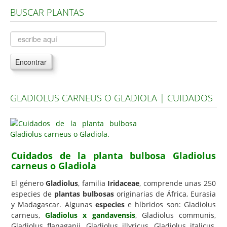
BUSCAR PLANTAS
Árboles, Cicas y Palmeras de la G a la Z
Plantas Anuales y Perennes
Plantas Bulbosas y Acuáticas
Encontrar
Plantas de Interior
Plantas Trepadoras
GLADIOLUS CARNEUS O GLADIOLA | CUIDADOS
Plantas Aromáticas y de Huerto
Plantas Carnívoras y Orquídeas
Consejos
Cuidados de la planta bulbosa Gladiolus
Hemisferio Norte
carneus o Gladiola
Hemisferio Sur
El género
Gladiolus
, familia
Iridaceae
, comprende unas 250
Enfermedades
especies de
plantas bulbosas
originarias de África, Eurasia
y Madagascar. Algunas
especies
e híbridos son: Gladiolus
Animales
carneus,
Gladiolus x gandavensis
, Gladiolus communis,
Gladiolus flanaganii, Gladiolus illyricus, Gladiolus italicus,
Hongos