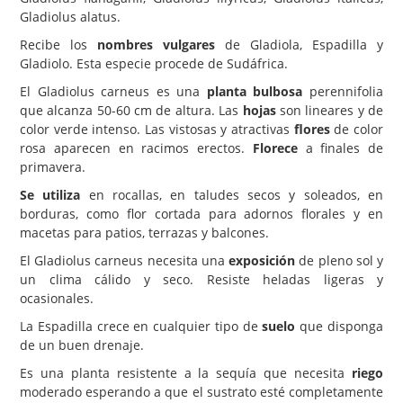
Gladiolus alatus.
Carencias
Recibe los
nombres vulgares
de Gladiola, Espadilla y
Fotos
Gladiolo. Esta especie procede de Sudáfrica.
El Gladiolus carneus es una
planta bulbosa
perennifolia
Flores y Plantas
que alcanza 50-60 cm de altura. Las
hojas
son lineares y de
Árboles y Palmeras
color verde intenso. Las vistosas y atractivas
flores
de color
rosa aparecen en racimos erectos.
Florece
a finales de
Arbustos y Trepadoras
primavera.
Cactus y Suculentas
Se utiliza
en rocallas, en taludes secos y soleados, en
borduras, como flor cortada para adornos florales y en
macetas para patios, terrazas y balcones.
El Gladiolus carneus necesita una
exposición
de pleno sol y
un clima cálido y seco. Resiste heladas ligeras y
ocasionales.
La Espadilla crece en cualquier tipo de
suelo
que disponga
de un buen drenaje.
Es una planta resistente a la sequía que necesita
riego
moderado esperando a que el sustrato esté completamente