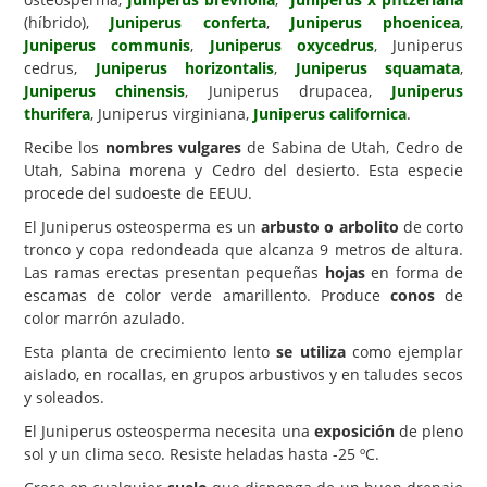
(híbrido),
Juniperus conferta
,
Juniperus phoenicea
,
Carencias
Juniperus communis
,
Juniperus oxycedrus
, Juniperus
cedrus,
Juniperus horizontalis
,
Juniperus squamata
,
Fotos
Juniperus chinensis
, Juniperus drupacea,
Juniperus
Flores y Plantas
thurifera
, Juniperus virginiana,
Juniperus californica
.
Recibe los
nombres vulgares
de Sabina de Utah, Cedro de
Árboles y Palmeras
Utah, Sabina morena y Cedro del desierto. Esta especie
Arbustos y Trepadoras
procede del sudoeste de EEUU.
Cactus y Suculentas
El Juniperus osteosperma es un
arbusto o arbolito
de corto
tronco y copa redondeada que alcanza 9 metros de altura.
Las ramas erectas presentan pequeñas
hojas
en forma de
escamas de color verde amarillento. Produce
conos
de
color marrón azulado.
Esta planta de crecimiento lento
se utiliza
como ejemplar
aislado, en rocallas, en grupos arbustivos y en taludes secos
y soleados.
El Juniperus osteosperma necesita una
exposición
de pleno
sol y un clima seco. Resiste heladas hasta -25 ºC.