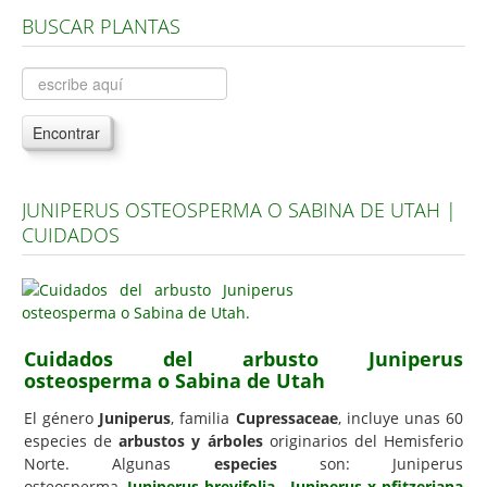
BUSCAR PLANTAS
Árboles, Cicas y Palmeras de la G a la Z
Plantas Anuales y Perennes
Plantas Bulbosas y Acuáticas
Encontrar
Plantas de Interior
Plantas Trepadoras
JUNIPERUS OSTEOSPERMA O SABINA DE UTAH |
Plantas Aromáticas y de Huerto
CUIDADOS
Plantas Carnívoras y Orquídeas
Consejos
Hemisferio Norte
Cuidados del arbusto Juniperus
Hemisferio Sur
osteosperma o Sabina de Utah
Enfermedades
El género
Juniperus
, familia
Cupressaceae
, incluye unas 60
especies de
arbustos y árboles
originarios del Hemisferio
Animales
Norte. Algunas
especies
son: Juniperus
Hongos
osteosperma,
Juniperus brevifolia
,
Juniperus x pfitzeriana