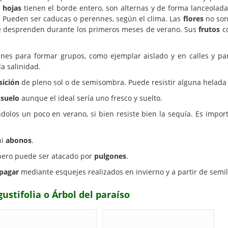
s
hojas
tienen el borde entero, son alternas y de forma lanceoladas.
as. Pueden ser caducas o perennes, según el clima. Las
flores
no son
que desprenden durante los primeros meses de verano. Sus
frutos
co
nes para formar grupos, como ejemplar aislado y en calles y par
la salinidad.
sición
de pleno sol o de semisombra. Puede resistir alguna helada 
e
suelo
aunque el ideal sería uno fresco y suelto.
os un poco en verano, si bien resiste bien la sequía. Es import
ni
abonos
.
ero puede ser atacado por
pulgones
.
pagar
mediante esquejes realizados en invierno y a partir de semi
ustifolia o Árbol del paraíso