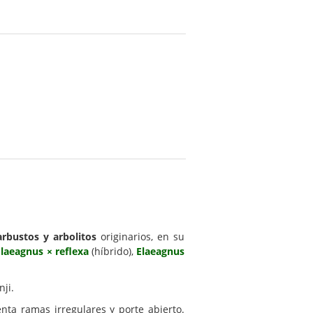
arbustos y arbolitos
originarios, en su
Elaeagnus × reflexa
(híbrido),
Elaeagnus
nji.
nta ramas irregulares y porte abierto.