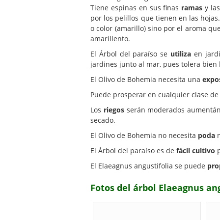
Tiene espinas en sus finas
ramas
y la
por los pelillos que tienen en las hoj
o color (amarillo) sino por el aroma 
amarillento.
El Árbol del paraíso se
utiliza
en jardi
jardines junto al mar, pues tolera bien 
El Olivo de Bohemia necesita una
expo
Puede prosperar en cualquier clase d
Los
riegos
serán moderados aumentándol
secado.
El Olivo de Bohemia no necesita
poda
El Árbol del paraíso es de
fácil cultivo
p
El Elaeagnus angustifolia se puede
pro
Fotos del árbol Elaeagnus ang