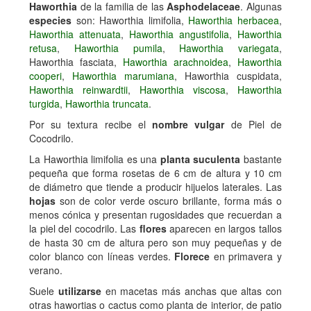
Haworthia
de la familia de las
Asphodelaceae
. Algunas
especies
son: Haworthia limifolia,
Haworthia herbacea
,
Haworthia attenuata
,
Haworthia angustifolia
,
Haworthia
retusa
,
Haworthia pumila
,
Haworthia variegata
,
Haworthia fasciata,
Haworthia arachnoidea
,
Haworthia
cooperi
,
Haworthia marumiana
, Haworthia cuspidata,
Haworthia reinwardtii
,
Haworthia viscosa
,
Haworthia
turgida
,
Haworthia truncata
.
Por su textura recibe el
nombre vulgar
de Piel de
Cocodrilo.
La Haworthia limifolia es una
planta suculenta
bastante
pequeña que forma rosetas de 6 cm de altura y 10 cm
de diámetro que tiende a producir hijuelos laterales. Las
hojas
son de color verde oscuro brillante, forma más o
menos cónica y presentan rugosidades que recuerdan a
la piel del cocodrilo. Las
flores
aparecen en largos tallos
de hasta 30 cm de altura pero son muy pequeñas y de
color blanco con líneas verdes.
Florece
en primavera y
verano.
Suele
utilizarse
en macetas más anchas que altas con
otras hawortias o cactus como planta de interior, de patio