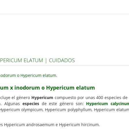
PERICUM ELATUM | CUIDADOS
icum x inodorum o Hypericum elatum
cluye el género
Hypericum
compuesto por unas 400 especies de
ta. Algunas
especies
de este género son:
Hypericum calycinu
 Hypericum olympicum, Hypericum polyphyllum, Hypericum elatu
ies Hypericum androsaemum e Hypericum hircinum.