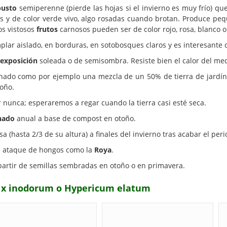
busto
semiperenne (pierde las hojas si el invierno es muy frío) qu
es y de color verde vivo, algo rosadas cuando brotan. Produce p
os vistosos
frutos
carnosos pueden ser de color rojo, rosa, blanco o
plar aislado, en borduras, en sotobosques claros y es interesante 
exposición
soleada o de semisombra. Resiste bien el calor del med
nado como por ejemplo una mezcla de un 50% de tierra de jardí
toño.
nunca; esperaremos a regar cuando la tierra casi esté seca.
nado
anual a base de compost en otoño.
a (hasta 2/3 de su altura) a finales del invierno tras acabar el per
al ataque de hongos como la
Roya
.
partir de semillas sembradas en otoño o en primavera.
m x inodorum o Hypericum elatum