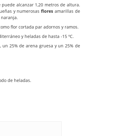
e puede alcanzar 1,20 metros de altura.
equeñas y numerosas
flores
amarillas de
 naranja.
como flor cortada par adornos y ramos.
iterráneo y heladas de hasta -15 ºC.
n, un 25% de arena gruesa y un 25% de
iodo de heladas.