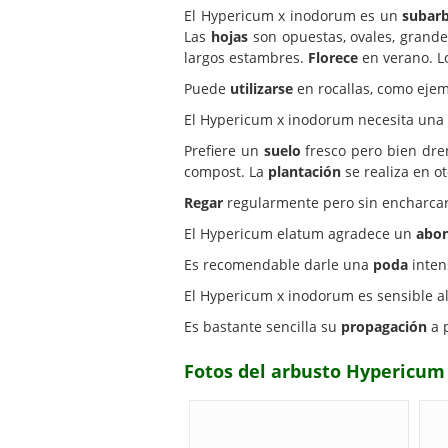
El Hypericum x inodorum es un
subar
Las
hojas
son opuestas, ovales, grand
largos estambres.
Florece
en verano. L
Puede
utilizarse
en rocallas, como ejem
El Hypericum x inodorum necesita una
Prefiere un
suelo
fresco pero bien dre
compost. La
plantación
se realiza en o
Regar
regularmente pero sin encharcar 
El Hypericum elatum agradece un
abo
Es recomendable darle una
poda
intens
El Hypericum x inodorum es sensible 
Es bastante sencilla su
propagación
a 
Fotos del arbusto Hypericu