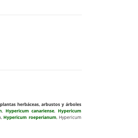
plantas herbáceas, arbustos y árboles
m
,
Hypericum canariense
,
Hypericum
m,
Hypericum roeperianum
, Hypericum