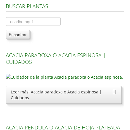
BUSCAR PLANTAS
Árboles, Cicas y Palmeras de la G a la Z
Plantas Anuales y Perennes
Plantas Bulbosas y Acuáticas
Encontrar
Plantas de Interior
Plantas Trepadoras
ACACIA PARADOXA O ACACIA ESPINOSA |
Plantas Aromáticas y de Huerto
CUIDADOS
Plantas Carnívoras y Orquídeas
Consejos
Hemisferio Norte
Leer más: Acacia paradoxa o Acacia espinosa |
Cuidados
Hemisferio Sur
Enfermedades
Animales
ACACIA PENDULA O ACACIA DE HOJA PLATEADA
Hongos