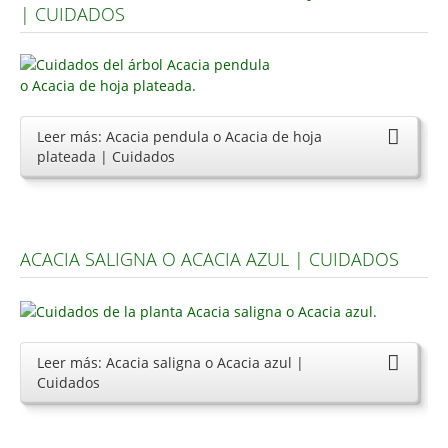
| CUIDADOS
Carencias
Fotos
Flores y Plantas
Leer más: Acacia pendula o Acacia de hoja
Árboles y Palmeras
plateada | Cuidados
Arbustos y Trepadoras
Cactus y Suculentas
ACACIA SALIGNA O ACACIA AZUL | CUIDADOS
Leer más: Acacia saligna o Acacia azul |
Cuidados