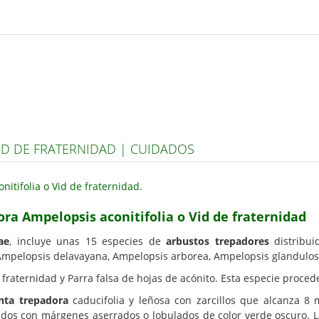
ID DE FRATERNIDAD | CUIDADOS
ora Ampelopsis aconitifolia o Vid de fraternidad
ae
, incluye unas 15 especies de
arbustos trepadores
distribui
 Ampelopsis delavayana, Ampelopsis arborea, Ampelopsis glandulo
fraternidad y Parra falsa de hojas de acónito. Esta especie proced
nta trepadora
caducifolia y leñosa con zarcillos que alcanza 8 
ados con márgenes aserrados o lobulados de color verde oscuro. 