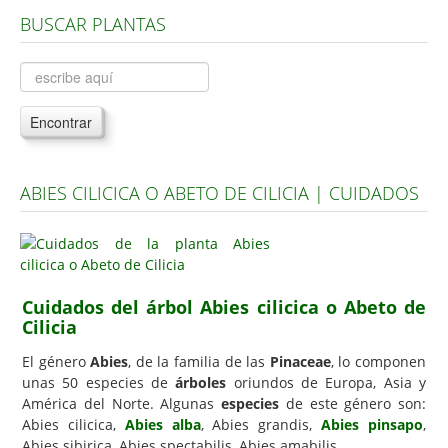
BUSCAR PLANTAS
Árboles, Cicas y Palmeras de la G a la Z
Plantas Anuales y Perennes
Plantas Bulbosas y Acuáticas
Encontrar
Plantas de Interior
Plantas Trepadoras
ABIES CILICICA O ABETO DE CILICIA | CUIDADOS
Plantas Aromáticas y de Huerto
Plantas Carnívoras y Orquídeas
Consejos
Cuidados del árbol Abies cilicica o Abeto de
Hemisferio Norte
Cilicia
Hemisferio Sur
El género
Abies
, de la familia de las
Pinaceae
, lo componen
Enfermedades
unas 50 especies de
árboles
oriundos de Europa, Asia y
América del Norte. Algunas
especies
de este género son:
Animales
Abies cilicica,
Abies alba
, Abies grandis,
Abies pinsapo
,
Abies sibirica, Abies spectabilis, Abies amabilis.
Hongos