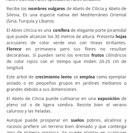
Recibe los
nombres vulgares
de Abeto de Cilicia y Abeto de
Carencias
Silesia. Es una especie nativa del Mediterráneo Oriental
Fotos
(Siria, Turquía y Líbano).
El Abies cilicica es una
conífera
de elegante porte piramidal
Flores y Plantas
que puede alcanzar los 30 metros de altura. Presenta
hojas
Árboles y Palmeras
aciculares de color verde vivo con líneas brillantes.
Florece
en primavera pero sus flores no resultan
Arbustos y Trepadoras
decorativas. Sí pueden serlo los erectos
frutos
cilíndricos
de color rojizo con el tiempo que miden 20-25 cm de
Cactus y Suculentas
longitud.
Este árbol de
crecimiento lento
se
emplea
como ejemplar
aislado o en pequeños grupos en jardines medianos o
grandes debido a sus dimensiones.
El Abeto de Cilicia puede cultivarse en una
exposición
de
pleno sol o de ligera sombra. Resiste bien el verano
caluroso y las heladas.
Aunque puede prosperar en
suelos
pobres, alcalinos y
rocosos prefiere un terreno bien drenado y que contenga
algo de materia orgánica. Se puede plantar en cualquier