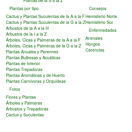
Plantas de la S a la Z
Plantas Carnívoras y Orquídeas
Plantas por tipo
Consejos
Consejos
Cactus y Plantas Suculentas de la A a la F
Hemisferio Norte
Hemisferio Norte
Cactus y Plantas Suculentas de la G a la Z
Hemisferio Sur
Hemisferio Sur
Arbustos de la A a la H
Enfermedades
Enfermedades
Arbustos de la I a la Z
Animales
Árboles, Cicas y Palmeras de la A a la F
Animales
Hongos
Árboles, Cicas y Palmeras de la G a la Z
Hongos
Carencias
Plantas Anuales y Perennes
Carencias
Plantas Bulbosas y Acuáticas
Fotos
Plantas de Interior
Flores y Plantas
Plantas Trepadoras
Árboles y Palmeras
Plantas Aromáticas y de Huerto
Arbustos y Trepadoras
Plantas Carnívoras y Orquídeas
Cactus y Suculentas
Fotos
Flores y Plantas
Árboles y Palmeras
Arbustos y Trepadoras
Cactus y Suculentas