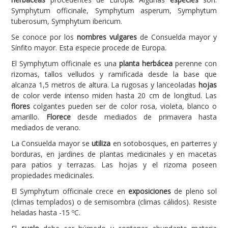
Symphytum officinale, Symphytum asperum, Symphytum
Carencias
tuberosum, Symphytum ibericum.
Fotos
Se conoce por los
nombres vulgares
de Consuelda mayor y
Sínfito mayor. Esta especie procede de Europa.
Flores y Plantas
El Symphytum officinale es una
planta herbácea
perenne con
Árboles y Palmeras
rizomas, tallos velludos y ramificada desde la base que
alcanza 1,5 metros de altura. La rugosas y lanceoladas
hojas
Arbustos y Trepadoras
de color verde intenso miden hasta 20 cm de longitud. Las
Cactus y Suculentas
flores
colgantes pueden ser de color rosa, violeta, blanco o
amarillo.
Florece
desde mediados de primavera hasta
mediados de verano.
La Consuelda mayor se
utiliza
en sotobosques, en parterres y
borduras, en jardines de plantas medicinales y en macetas
para patios y terrazas. Las hojas y el rizoma poseen
propiedades medicinales.
El Symphytum officinale crece en
exposiciones
de pleno sol
(climas templados) o de semisombra (climas cálidos). Resiste
heladas hasta -15 ºC.