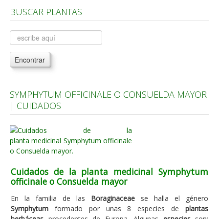
BUSCAR PLANTAS
Árboles, Cicas y Palmeras de la G a la Z
Plantas Anuales y Perennes
Plantas Bulbosas y Acuáticas
Encontrar
Plantas de Interior
Plantas Trepadoras
SYMPHYTUM OFFICINALE O CONSUELDA MAYOR
Plantas Aromáticas y de Huerto
| CUIDADOS
Plantas Carnívoras y Orquídeas
Consejos
Hemisferio Norte
Hemisferio Sur
Cuidados de la planta medicinal Symphytum
officinale o Consuelda mayor
Enfermedades
En la familia de las
Boraginaceae
se halla el género
Animales
Symphytum
formado por unas 8 especies de
plantas
Hongos
herbáceas
procedentes de Europa. Algunas
especies
son: