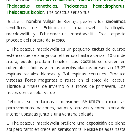
Thelocactus conothelos
,
Thelocactus hexaedrophorus
,
Carencias
Thelocactus bicolor
, Thelocactus setispinus.
Fotos
Recibe el
nombre vulgar
de Biznaga pezón y los
sinónimos
científicos
de Echinocactus macdowellii, Neolloydia
Flores y Plantas
macdowellii y Echinomastus macdowellii. Esta especie
procede del noreste de México.
Árboles y Palmeras
El Thelocactus macdowellii es un pequeño
cactus
de cuerpo
Arbustos y Trepadoras
esférico que se alarga con el tiempo hasta alcanzar 10 cm de
Cactus y Suculentas
altura; puede producir hijuelos. Las
costillas
se dividen en
tubérculos cónicos y en las
areolas
blancas presentan 15-25
espinas
radiales blancas y 2-4 espinas centrales. Produce
vistosas
flores
magentas o rosas en el ápice del cactus.
Florece
a finales de invierno o a incios de primavera. Los
frutos son de color verde.
Debido a sus reducidas dimensiones
se utiliza
en macetas
para ventanas, balcones, patios y terrazas y como planta de
interior ubicadas junto a una ventana soleada.
El Thelocactus macdowellii prefiere una
exposición
de pleno
sol pero también crece en semisombra. Resiste heladas hasta