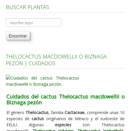
BUSCAR PLANTAS
Árboles, Cicas y Palmeras de la G a la Z
Plantas Anuales y Perennes
Plantas Bulbosas y Acuáticas
Encontrar
Plantas de Interior
Plantas Trepadoras
THELOCACTUS MACDOWELLII O BIZNAGA
Plantas Aromáticas y de Huerto
PEZÓN | CUIDADOS
Plantas Carnívoras y Orquídeas
Consejos
Hemisferio Norte
Cuidados del cactus Thelocactus macdowellii o
Hemisferio Sur
Biznaga pezón
Enfermedades
El género
Thelocactus
, familia
Cactaceae
, comprende unas 10
especies de
cactus
originarios de México y el sudoeste de
Animales
EEUU. Algunas
especies
son: Thelocactus
Hongos
macdowellii,
Thelocactus nidulans
,
Thelocactus lophothele
,