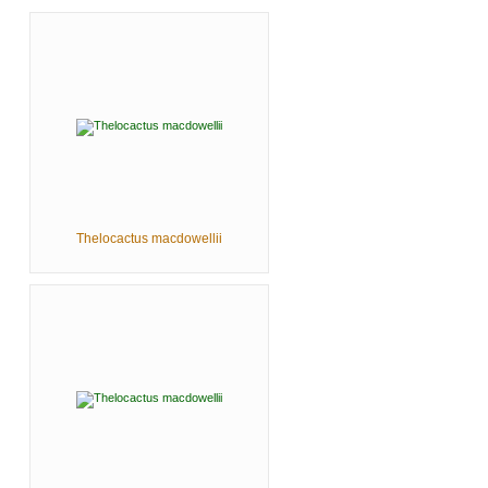
Thelocactus macdowellii