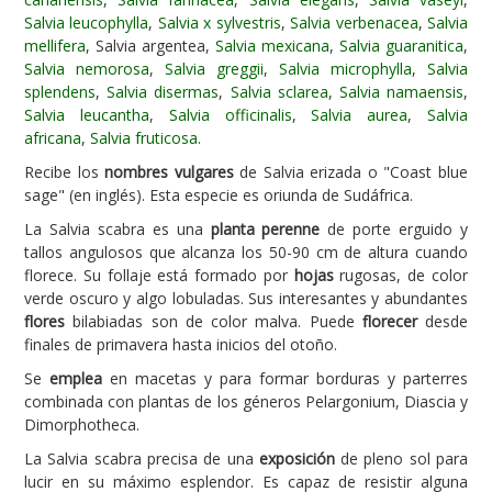
Salvia leucophylla
,
Salvia x sylvestris
,
Salvia verbenacea
,
Salvia
Carencias
mellifera
, Salvia argentea,
Salvia mexicana
,
Salvia guaranitica
,
Salvia nemorosa
,
Salvia greggii
,
Salvia microphylla
,
Salvia
Fotos
splendens
,
Salvia disermas
,
Salvia sclarea
,
Salvia namaensis
,
Flores y Plantas
Salvia leucantha
,
Salvia officinalis
,
Salvia aurea
,
Salvia
africana
,
Salvia fruticosa
.
Árboles y Palmeras
Recibe los
nombres vulgares
de Salvia erizada o "Coast blue
Arbustos y Trepadoras
sage" (en inglés). Esta especie es oriunda de Sudáfrica.
Cactus y Suculentas
La Salvia scabra es una
planta perenne
de porte erguido y
tallos angulosos que alcanza los 50-90 cm de altura cuando
florece. Su follaje está formado por
hojas
rugosas, de color
verde oscuro y algo lobuladas. Sus interesantes y abundantes
flores
bilabiadas son de color malva. Puede
florecer
desde
finales de primavera hasta inicios del otoño.
Se
emplea
en macetas y para formar borduras y parterres
combinada con plantas de los géneros Pelargonium, Diascia y
Dimorphotheca.
La Salvia scabra precisa de una
exposición
de pleno sol para
lucir en su máximo esplendor. Es capaz de resistir alguna