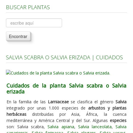
BUSCAR PLANTAS
Árboles, Cicas y Palmeras de la G a la Z
Plantas Anuales y Perennes
Plantas Bulbosas y Acuáticas
Encontrar
Plantas de Interior
Plantas Trepadoras
SALVIA SCABRA O SALVIA ERIZADA | CUIDADOS
Plantas Aromáticas y de Huerto
Plantas Carnívoras y Orquídeas
Consejos
Cuidados de la planta Salvia scabra o Salvia
erizada
Hemisferio Norte
Hemisferio Sur
En la familia de las
Lamiaceae
se clasifica el género
Salvia
integrado por unas 1.000 especies de
arbustos y plantas
Enfermedades
herbáceas
distribuidas por Asia, África, la cuenca
mediterránea y América Central y del Sur. Algunas
especies
Animales
son: Salvia scabra,
Salvia apiana
,
Salvia lanceolata
,
Salvia
Hongos
canariensis
,
Salvia farinacea
,
Salvia elegans
,
Salvia vaseyi
,