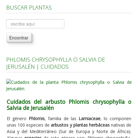
BUSCAR PLANTAS
Árboles, Cicas y Palmeras de la G a la Z
Plantas Anuales y Perennes
Plantas Bulbosas y Acuáticas
Encontrar
Plantas de Interior
Plantas Trepadoras
PHLOMIS CHRYSOPHYLLA O SALVIA DE
Plantas Aromáticas y de Huerto
JERUSALÉN | CUIDADOS
Plantas Carnívoras y Orquídeas
Consejos
Hemisferio Norte
Cuidados del arbusto Phlomis chrysophylla o
Hemisferio Sur
Salvia de Jerusalén
Enfermedades
El género
Phlomis
, familia de las
Lamiaceae
, lo componen
unas 100 especies de
arbustos y plantas herbáceas
nativas de
Animales
Asia y del Mediterráneo (Sur de Europa y Norte de África).
Hongos
Algunas
especies
de este género son: Phlomis chrysophylla,