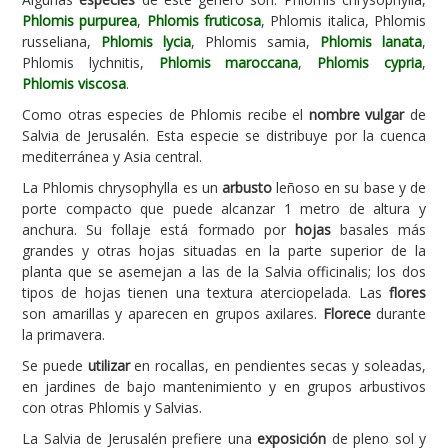
Phlomis purpurea
,
Phlomis fruticosa
, Phlomis italica, Phlomis
Carencias
russeliana,
Phlomis lycia
, Phlomis samia,
Phlomis lanata
,
Phlomis lychnitis,
Phlomis maroccana
,
Phlomis cypria
,
Fotos
Phlomis viscosa
.
Flores y Plantas
Como otras especies de Phlomis recibe el
nombre vulgar
de
Salvia de Jerusalén. Esta especie se distribuye por la cuenca
Árboles y Palmeras
mediterránea y Asia central.
Arbustos y Trepadoras
La Phlomis chrysophylla es un
arbusto
leñoso en su base y de
Cactus y Suculentas
porte compacto que puede alcanzar 1 metro de altura y
anchura. Su follaje está formado por
hojas
basales más
grandes y otras hojas situadas en la parte superior de la
planta que se asemejan a las de la Salvia officinalis; los dos
tipos de hojas tienen una textura aterciopelada. Las
flores
son amarillas y aparecen en grupos axilares.
Florece
durante
la primavera.
Se puede
utilizar
en rocallas, en pendientes secas y soleadas,
en jardines de bajo mantenimiento y en grupos arbustivos
con otras Phlomis y Salvias.
La Salvia de Jerusalén prefiere una
exposición
de pleno sol y