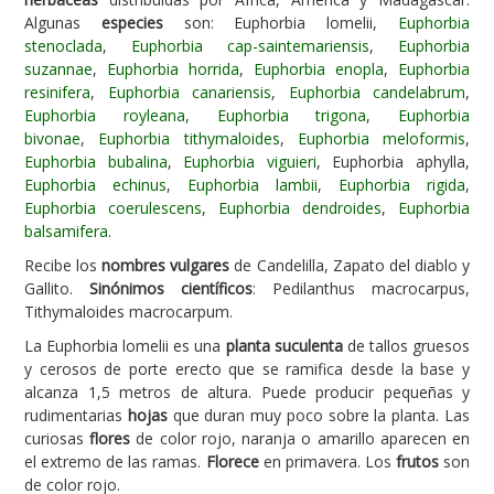
Algunas
especies
son: Euphorbia lomelii,
Euphorbia
Carencias
stenoclada
,
Euphorbia cap-saintemariensis
,
Euphorbia
suzannae
,
Euphorbia horrida
,
Euphorbia enopla
,
Euphorbia
Fotos
resinifera
,
Euphorbia canariensis
,
Euphorbia candelabrum
,
Flores y Plantas
Euphorbia royleana
,
Euphorbia trigona
,
Euphorbia
bivonae
,
Euphorbia tithymaloides
,
Euphorbia meloformis
,
Árboles y Palmeras
Euphorbia bubalina
,
Euphorbia viguieri
, Euphorbia aphylla,
Euphorbia echinus
,
Euphorbia lambii
,
Euphorbia rigida
,
Arbustos y Trepadoras
Euphorbia coerulescens
,
Euphorbia dendroides
,
Euphorbia
Cactus y Suculentas
balsamifera
.
Recibe los
nombres vulgares
de Candelilla, Zapato del diablo y
Gallito.
Sinónimos científicos
: Pedilanthus macrocarpus,
Tithymaloides macrocarpum.
La Euphorbia lomelii es una
planta suculenta
de tallos gruesos
y cerosos de porte erecto que se ramifica desde la base y
alcanza 1,5 metros de altura. Puede producir pequeñas y
rudimentarias
hojas
que duran muy poco sobre la planta. Las
curiosas
flores
de color rojo, naranja o amarillo aparecen en
el extremo de las ramas.
Florece
en primavera. Los
frutos
son
de color rojo.