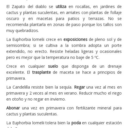
El Zapato del diablo se
utiliza
en rocallas, en jardines de
cactus y plantas suculentas, en arriates con plantas de follaje
oscuro y en macetas para patios y terrazas. No se
recomienda plantarla en zonas de paso porque los tallos son
muy quebradizos.
La Euphorbia lomelii crece en
exposiciones
de pleno sol y de
semisombra; si se cultiva a la sombra adopta un porte
extendido, no erecto. Resiste heladas ligeras y ocasionales
pero es mejor que la temperatura no baje de 5 ºC.
Crece en cualquier
suelo
que disponga de un drenaje
excelente. El
trasplante
de maceta se hace a principios de
primavera.
La Candelilla resiste bien la sequía.
Regar
una vez al mes en
primavera y 2 veces al mes en verano. Reducir mucho el riego
en otoño y no regar en invierno.
Abonar
una vez en primavera con fertilizante mineral para
cactus y plantas suculentas.
La Euphorbia lomelii tolera bien la
poda
en cualquier estación