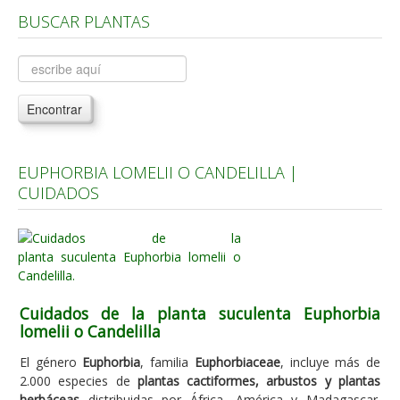
BUSCAR PLANTAS
Árboles, Cicas y Palmeras de la G a la Z
Plantas Anuales y Perennes
Plantas Bulbosas y Acuáticas
Encontrar
Plantas de Interior
Plantas Trepadoras
EUPHORBIA LOMELII O CANDELILLA |
Plantas Aromáticas y de Huerto
CUIDADOS
Plantas Carnívoras y Orquídeas
Consejos
Hemisferio Norte
Hemisferio Sur
Cuidados de la planta suculenta Euphorbia
lomelii o Candelilla
Enfermedades
El género
Euphorbia
, familia
Euphorbiaceae
, incluye más de
Animales
2.000 especies de
plantas cactiformes, arbustos y plantas
Hongos
herbáceas
distribuidas por África, América y Madagascar.