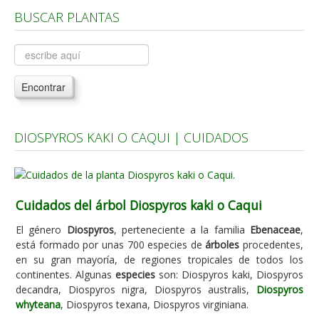
BUSCAR PLANTAS
Árboles, Cicas y Palmeras de la G a la Z
Plantas Anuales y Perennes
Plantas Bulbosas y Acuáticas
Encontrar
Plantas de Interior
Plantas Trepadoras
DIOSPYROS KAKI O CAQUI | CUIDADOS
Plantas Aromáticas y de Huerto
Plantas Carnívoras y Orquídeas
Consejos
Cuidados del árbol Diospyros kaki o Caqui
Hemisferio Norte
El género
Diospyros
, perteneciente a la familia
Ebenaceae
,
Hemisferio Sur
está formado por unas 700 especies de
árboles
procedentes,
en su gran mayoría, de regiones tropicales de todos los
Enfermedades
continentes. Algunas
especies
son: Diospyros kaki, Diospyros
decandra, Diospyros nigra, Diospyros australis,
Diospyros
Animales
whyteana
, Diospyros texana, Diospyros virginiana.
Hongos