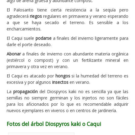
algo de arena gruesa y abundante compost.
El Palosanto tiene cierta resistencia a la sequía pero
agradecerá
riegos
regulares en primavera y verano esperando
a que se haya secado el terreno. Es sensible a los
encharcamientos.
El Caqui suele
podarse
a finales del invierno ligeramente para
darle el porte deseado.
Abonar
a finales de invierno con abundante materia orgánica
(estiércol o compost) y con un fertilizante mineral en
primavera y otra vez en verano.
El Caqui es atacado por
hongos
si la humedad del terreno es
excesiva y por algunos
insectos
en verano.
La
propagación
del Diospyros kaki no es sencilla ya que las
semillas no siempre germinan y los injertos no son fáciles
para los aficionados por lo que es recomendable adquirir
nuevos ejemplares en viveros o en centros de jardinería.
Fotos del árbol Diospyros kaki o Caqui