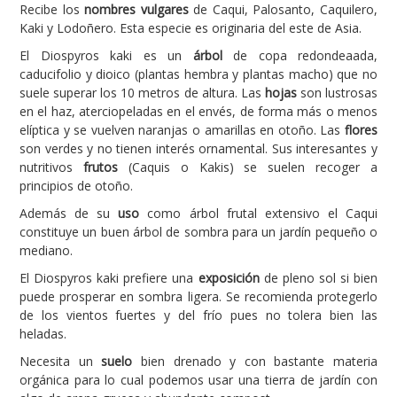
Recibe los
nombres vulgares
de Caqui, Palosanto, Caquilero,
Kaki y Lodoñero. Esta especie es originaria del este de Asia.
Carencias
El Diospyros kaki es un
árbol
de copa redondeaada,
Fotos
caducifolio y dioico (plantas hembra y plantas macho) que no
Flores y Plantas
suele superar los 10 metros de altura. Las
hojas
son lustrosas
en el haz, aterciopeladas en el envés, de forma más o menos
Árboles y Palmeras
elíptica y se vuelven naranjas o amarillas en otoño. Las
flores
son verdes y no tienen interés ornamental. Sus interesantes y
Arbustos y Trepadoras
nutritivos
frutos
(Caquis o Kakis) se suelen recoger a
Cactus y Suculentas
principios de otoño.
Además de su
uso
como árbol frutal extensivo el Caqui
constituye un buen árbol de sombra para un jardín pequeño o
mediano.
El Diospyros kaki prefiere una
exposición
de pleno sol si bien
puede prosperar en sombra ligera. Se recomienda protegerlo
de los vientos fuertes y del frío pues no tolera bien las
heladas.
Necesita un
suelo
bien drenado y con bastante materia
orgánica para lo cual podemos usar una tierra de jardín con