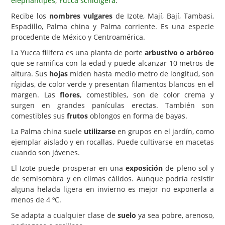
elephantipes
,
Yucca schidigera
.
Recibe los
nombres vulgares
de Izote, Mají, Bají, Tambasi,
Carencias
Espadillo, Palma china y Palma corriente. Es una especie
Fotos
procedente de México y Centroamérica.
Flores y Plantas
La Yucca filifera es una planta de porte
arbustivo o arbóreo
que se ramifica con la edad y puede alcanzar 10 metros de
Árboles y Palmeras
altura. Sus
hojas
miden hasta medio metro de longitud, son
rígidas, de color verde y presentan filamentos blancos en el
Arbustos y Trepadoras
margen. Las
flores
, comestibles, son de color crema y
Cactus y Suculentas
surgen en grandes panículas erectas. También son
comestibles sus
frutos
oblongos en forma de bayas.
La Palma china suele
utilizarse
en grupos en el jardín, como
ejemplar aislado y en rocallas. Puede cultivarse en macetas
cuando son jóvenes.
El Izote puede prosperar en una
exposición
de pleno sol y
de semisombra y en climas cálidos. Aunque podría resistir
alguna helada ligera en invierno es mejor no exponerla a
menos de 4 ºC.
Se adapta a cualquier clase de
suelo
ya sea pobre, arenoso,