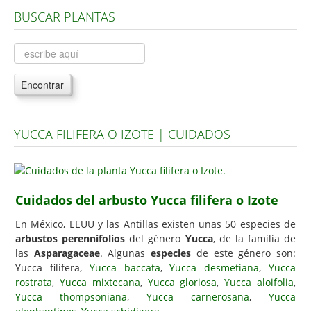
BUSCAR PLANTAS
Árboles, Cicas y Palmeras de la G a la Z
Plantas Anuales y Perennes
Plantas Bulbosas y Acuáticas
Encontrar
Plantas de Interior
Plantas Trepadoras
YUCCA FILIFERA O IZOTE | CUIDADOS
Plantas Aromáticas y de Huerto
Plantas Carnívoras y Orquídeas
Consejos
Cuidados del arbusto Yucca filifera o Izote
Hemisferio Norte
En México, EEUU y las Antillas existen unas 50 especies de
Hemisferio Sur
arbustos perennifolios
del género
Yucca
, de la familia de
las
Asparagaceae
. Algunas
especies
de este género son:
Enfermedades
Yucca filifera,
Yucca baccata
,
Yucca desmetiana
,
Yucca
rostrata
,
Yucca mixtecana
,
Yucca gloriosa
,
Yucca aloifolia
,
Animales
Yucca thompsoniana
,
Yucca carnerosana
,
Yucca
Hongos