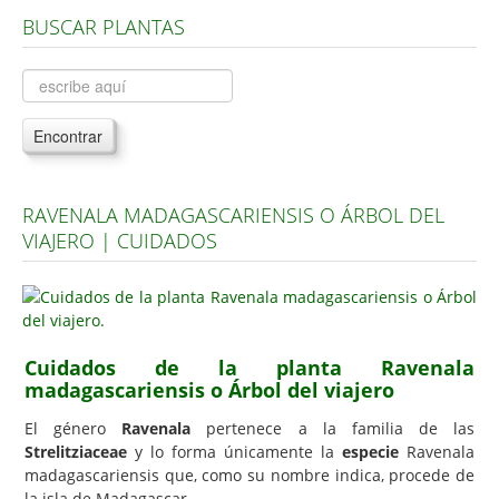
BUSCAR PLANTAS
Árboles, Cicas y Palmeras de la G a la Z
Plantas Anuales y Perennes
Plantas Bulbosas y Acuáticas
Encontrar
Plantas de Interior
Plantas Trepadoras
RAVENALA MADAGASCARIENSIS O ÁRBOL DEL
Plantas Aromáticas y de Huerto
VIAJERO | CUIDADOS
Plantas Carnívoras y Orquídeas
Consejos
Hemisferio Norte
Cuidados de la planta Ravenala
Hemisferio Sur
madagascariensis o Árbol del viajero
Enfermedades
El género
Ravenala
pertenece a la familia de las
Strelitziaceae
y lo forma únicamente la
especie
Ravenala
Animales
madagascariensis que, como su nombre indica, procede de
Hongos
la isla de Madagascar.