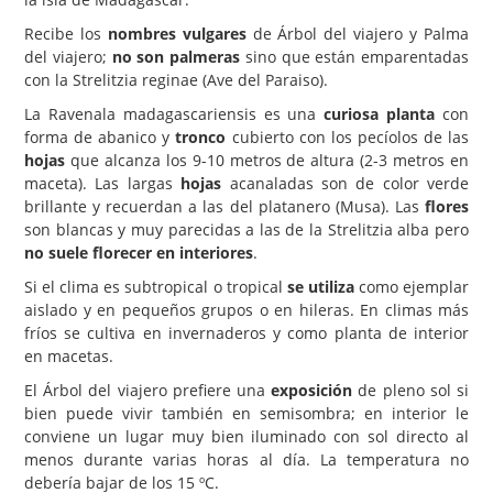
Recibe los
nombres vulgares
de Árbol del viajero y Palma
Carencias
del viajero;
no son palmeras
sino que están emparentadas
Fotos
con la Strelitzia reginae (Ave del Paraiso).
Flores y Plantas
La Ravenala madagascariensis es una
curiosa planta
con
forma de abanico y
tronco
cubierto con los pecíolos de las
Árboles y Palmeras
hojas
que alcanza los 9-10 metros de altura (2-3 metros en
maceta). Las largas
hojas
acanaladas son de color verde
Arbustos y Trepadoras
brillante y recuerdan a las del platanero (Musa). Las
flores
Cactus y Suculentas
son blancas y muy parecidas a las de la Strelitzia alba pero
no suele florecer en interiores
.
Si el clima es subtropical o tropical
se utiliza
como ejemplar
aislado y en pequeños grupos o en hileras. En climas más
fríos se cultiva en invernaderos y como planta de interior
en macetas.
El Árbol del viajero prefiere una
exposición
de pleno sol si
bien puede vivir también en semisombra; en interior le
conviene un lugar muy bien iluminado con sol directo al
menos durante varias horas al día. La temperatura no
debería bajar de los 15 ºC.