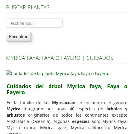
BUSCAR PLANTAS
Árboles, Cicas y Palmeras de la G a la Z
Plantas Anuales y Perennes
Plantas Bulbosas y Acuáticas
Encontrar
Plantas de Interior
Plantas Trepadoras
MYRICA FAYA, FAYA O FAYERO | CUIDADOS
Plantas Aromáticas y de Huerto
Plantas Carnívoras y Orquídeas
Consejos
Cuidados del árbol Myrica faya, Faya o
Fayero
Hemisferio Norte
Hemisferio Sur
En la familia de las
Myricaceae
se encuentra el género
Myrica
integrado por unas 40 especies de
árboles y
Enfermedades
arbustos
originarios de todos los continentes excepto
Australasia (Oceanía). Algunas
especies
son: Myrica faya,
Animales
Myrica rubra, Myrica gale, Myrica californica, Myrica
Hongos
serrata.