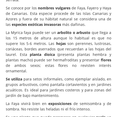
Se conoce por los
nombres vulgares
de Faya, Fayero y Haya
Carencias
de Canarias. Esta especie procede de las Islas Canarias y
Fotos
Azores y fuera de su hábitat natural se considera una de
las
especies exóticas invasoras
más dañinas.
Flores y Plantas
La Myrica faya puede ser un
arbolito o arbusto
que llega a
Árboles y Palmeras
los 15 metros de altura aunque lo habitual es que no
supere los 5-6 metros. Las
hojas
son perennes, lustrosas,
Arbustos y Trepadoras
coriáceas, bordes aserrados que recuerdan a las hojas del
Cactus y Suculentas
laurel. Esta
planta dioica
(presenta plantas hembra y
plantas macho) puede ser hermafroditas y presentar
flores
de ambos sexos; estas flores no revisten interés
ornamental.
Se utiliza
para setos informales, como ejemplar aislado, en
grupos arbustivos, como pantalla cortavientos y en jardines
acuáticos. Es ideal para jardines costeros y para zonas del
jardín de bajo mantenimiento.
La Faya vivirá bien en
exposiciones
de semisombra y de
sombra. No resiste las heladas ni el frío intenso.