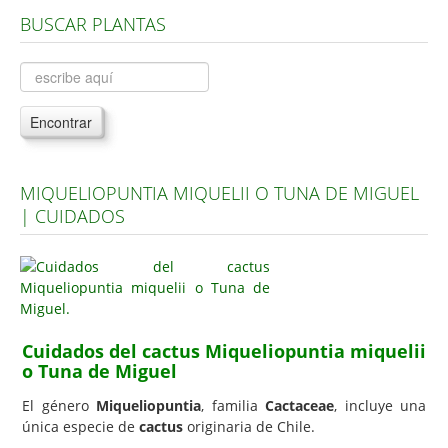
BUSCAR PLANTAS
Árboles, Cicas y Palmeras de la G a la Z
Plantas Anuales y Perennes
Plantas Bulbosas y Acuáticas
Encontrar
Plantas de Interior
Plantas Trepadoras
MIQUELIOPUNTIA MIQUELII O TUNA DE MIGUEL
Plantas Aromáticas y de Huerto
| CUIDADOS
Plantas Carnívoras y Orquídeas
Consejos
Hemisferio Norte
Hemisferio Sur
Cuidados del cactus Miqueliopuntia miquelii
o Tuna de Miguel
Enfermedades
El género
Miqueliopuntia
, familia
Cactaceae
, incluye una
Animales
única especie de
cactus
originaria de Chile.
Hongos