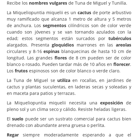
Recibe los
nombres vulgares
de Tuna de Miguel y Tunilla.
Carencias
La Miqueliopuntia miquelii es un
cactus
de porte arbustivo
muy ramificado que alcanza 1 metro de altura y 5 metros
Fotos
de anchura. Los
segmentos
cilíndricos son de color verde
Flores y Plantas
cuando son jóvenes y se van tornando azulados con la
edad; estos segmentos están surcados por
tubérculos
Árboles y Palmeras
alargados. Presenta
gloquidios
marrones en las
areolas
circulares y 8-16
espinas
blanquecinas de hasta 10 cm de
Arbustos y Trepadoras
longitud. Las grandes
flores
de 8 cm pueden ser de color
Cactus y Suculentas
blanco o rosado. Pueden tardar más de 10 años en
florecer
.
Los
frutos
espinosos son de color blanco o verde claro.
La Tuna de Miguel se
utiliza
en rocallas, en jardines de
cactus y plantas suculentas, en laderas secas y soleadas y
en maceta para patios y terrazas.
La Miqueliopuntia miquelii necesita una
exposición
de
pleno sol y un clima seco y cálido. Resiste heladas ligeras.
El
suelo
puede ser un sustrato comercial para cactus bien
drenado con abundante arena gruesa o perlita.
Regar
siempre moderadamente esperando a que el