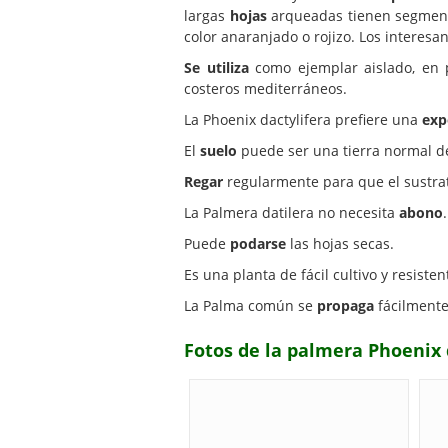
largas
hojas
arqueadas tienen segment
color anaranjado o rojizo. Los interesa
Se utiliza
como ejemplar aislado, en p
costeros mediterráneos.
La Phoenix dactylifera prefiere una
exp
El
suelo
puede ser una tierra normal d
Regar
regularmente para que el sustrat
La Palmera datilera no necesita
abono
.
Puede
podarse
las hojas secas.
Es una planta de fácil cultivo y resiste
La Palma común se
propaga
fácilmente
Fotos de la palmera Phoenix 