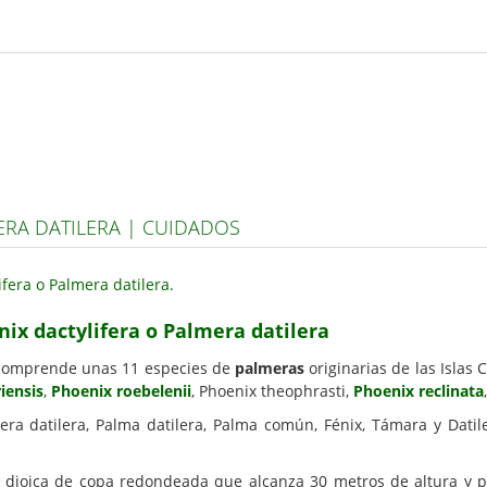
ERA DATILERA | CUIDADOS
ix dactylifera o Palmera datilera
 comprende unas 11 especies de
palmeras
originarias de las Islas 
iensis
,
Phoenix roebelenii
, Phoenix theophrasti,
Phoenix reclinata
ra datilera, Palma datilera, Palma común, Fénix, Támara y Datil
dioica de copa redondeada que alcanza 30 metros de altura y pu