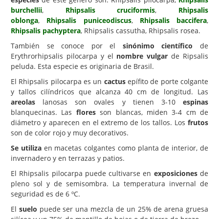
burchellii
,
Rhipsalis cruciformis
,
Rhipsalis
Carencias
oblonga
,
Rhipsalis puniceodiscus
,
Rhipsalis baccifera
,
Rhipsalis pachyptera
, Rhipsalis cassutha, Rhipsalis rosea.
Fotos
También se conoce por el
sinónimo científico
de
Flores y Plantas
Erythrorhipsalis pilocarpa y el
nombre vulgar
de Ripsalis
peluda. Esta especie es originaria de Brasil.
Árboles y Palmeras
El Rhipsalis pilocarpa es un
cactus
epífito de porte colgante
Arbustos y Trepadoras
y tallos cilíndricos que alcanza 40 cm de longitud. Las
Cactus y Suculentas
areolas
lanosas son ovales y tienen 3-10
espinas
blanquecinas. Las
flores
son blancas, miden 3-4 cm de
diámetro y aparecen en el extremo de los tallos. Los
frutos
son de color rojo y muy decorativos.
Se utiliza
en macetas colgantes como planta de interior, de
invernadero y en terrazas y patios.
El Rhipsalis pilocarpa puede cultivarse en
exposiciones
de
pleno sol y de semisombra. La temperatura invernal de
seguridad es de 6 ºC.
El
suelo
puede ser una mezcla de un 25% de arena gruesa