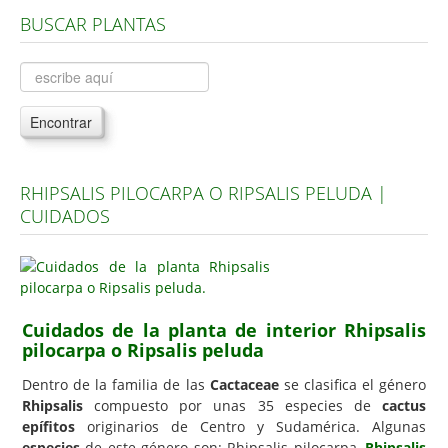
BUSCAR PLANTAS
Árboles, Cicas y Palmeras de la G a la Z
Plantas Anuales y Perennes
Plantas Bulbosas y Acuáticas
Encontrar
Plantas de Interior
Plantas Trepadoras
RHIPSALIS PILOCARPA O RIPSALIS PELUDA |
Plantas Aromáticas y de Huerto
CUIDADOS
Plantas Carnívoras y Orquídeas
Consejos
Hemisferio Norte
Cuidados de la planta de interior Rhipsalis
Hemisferio Sur
pilocarpa o Ripsalis peluda
Enfermedades
Dentro de la familia de las
Cactaceae
se clasifica el género
Rhipsalis
compuesto por unas 35 especies de
cactus
Animales
epífitos
originarios de Centro y Sudamérica. Algunas
Hongos
especies
de este género son: Rhipsalis pilocarpa,
Rhipsalis