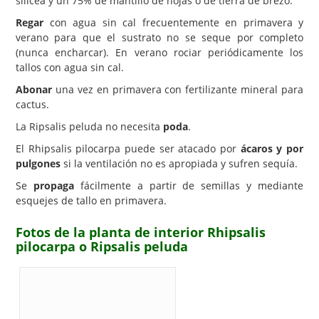
silícea y un 75% de mantillo de hojas o de tierra de brezo.
Regar
con agua sin cal frecuentemente en primavera y
verano para que el sustrato no se seque por completo
(nunca encharcar). En verano rociar periódicamente los
tallos con agua sin cal.
Abonar
una vez en primavera con fertilizante mineral para
cactus.
La Ripsalis peluda no necesita
poda
.
El Rhipsalis pilocarpa puede ser atacado por
ácaros y por
pulgones
si la ventilación no es apropiada y sufren sequía.
Se
propaga
fácilmente a partir de semillas y mediante
esquejes de tallo en primavera.
Fotos de la planta de interior Rhipsalis
pilocarpa o Ripsalis peluda