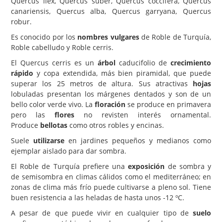
Quercus ilex, Quercus suber, Quercus coccifera, Quercus
canariensis, Quercus alba, Quercus garryana, Quercus
Carencias
robur.
Fotos
Es conocido por los
nombres vulgares
de Roble de Turquía,
Roble cabelludo y Roble cerris.
Flores y Plantas
El Quercus cerris es un
árbol
caducifolio de
crecimiento
Árboles y Palmeras
rápido
y copa extendida, más bien piramidal, que puede
superar los 25 metros de altura. Sus atractivas
hojas
Arbustos y Trepadoras
lobuladas presentan los márgenes dentados y son de un
Cactus y Suculentas
bello color verde vivo. La
floración
se produce en primavera
pero las
flores
no revisten interés ornamental.
Produce
bellotas
como otros robles y encinas.
Suele
utilizarse
en jardines pequeños y medianos como
ejemplar aislado para dar sombra.
El Roble de Turquía prefiere una
exposición
de sombra y
de semisombra en climas cálidos como el mediterráneo; en
zonas de clima más frío puede cultivarse a pleno sol. Tiene
buen resistencia a las heladas de hasta unos -12 ºC.
A pesar de que puede vivir en cualquier tipo de
suelo