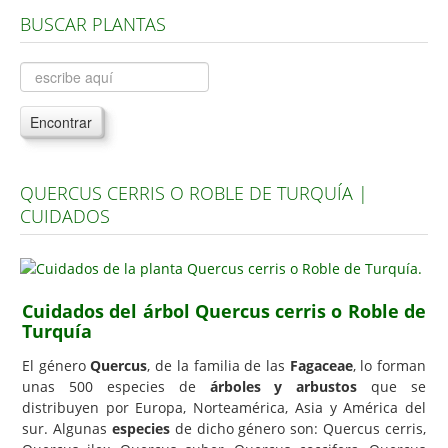
BUSCAR PLANTAS
Árboles, Cicas y Palmeras de la G a la Z
Plantas Anuales y Perennes
Plantas Bulbosas y Acuáticas
Encontrar
Plantas de Interior
Plantas Trepadoras
QUERCUS CERRIS O ROBLE DE TURQUÍA |
Plantas Aromáticas y de Huerto
CUIDADOS
Plantas Carnívoras y Orquídeas
Consejos
Hemisferio Norte
Cuidados del árbol Quercus cerris o Roble de
Turquía
Hemisferio Sur
El género
Quercus
, de la familia de las
Fagaceae
, lo forman
Enfermedades
unas 500 especies de
árboles y arbustos
que se
distribuyen por Europa, Norteamérica, Asia y América del
Animales
sur. Algunas
especies
de dicho género son: Quercus cerris,
Hongos